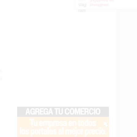
Instagram
s.
e