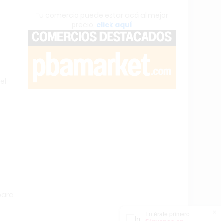
Tu comercio puede estar acá al mejor
precio,
click aquí
el
para
×
Entérate primero
Síguenos en