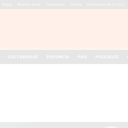
Rojas
Buenos Aires
Campana
Zárate
Exaltación de la Cruz
El tiempo en Exalt
LOS CARDALES
PROVINCIA
PAIS
POLICIALES