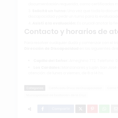
documentación requerida, como certificados mé
Solicitá un turno:
Una vez que toda la docume
discapacidad y pedir un turno para la evaluació
Asistí a la evaluación:
Es crucial anotar la f
Contacto y horarios de a
Para resolver cualquier duda y comenzar con el tr
Dirección de Discapacidad
en las siguientes dir
Capilla del Señor:
Ameghino 772. Teléfono: 02
Los Cardales:
Manzanares y Luján, San José d
atención: de lunes a viernes, de 8 a 14 hs.
Categorias
Certificado Único de Discapacidad
Como S
Municipalidad de Exaltación de la Cruz
Compartir