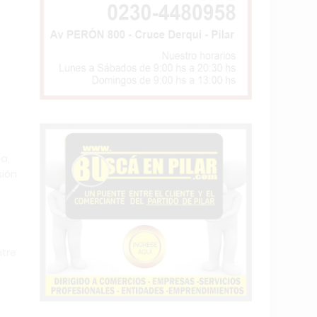
ia,
sión
ntre