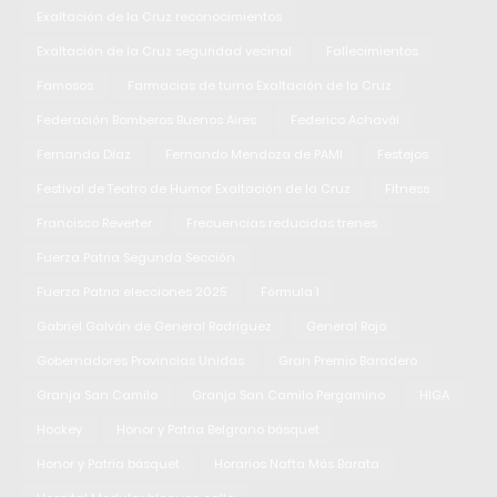
Exaltación de la Cruz reconocimientos
Exaltación de la Cruz seguridad vecinal
Fallecimientos
Famosos
Farmacias de turno Exaltación de la Cruz
Federación Bomberos Buenos Aires
Federico Achavál
Fernanda Díaz
Fernando Mendoza de PAMI
Festejos
Festival de Teatro de Humor Exaltación de la Cruz
Fitness
Francisco Reverter
Frecuencias reducidas trenes
Fuerza Patria Segunda Sección
Fuerza Patria elecciones 2025
Fórmula 1
Gabriel Galván de General Rodríguez
General Rojo
Gobernadores Provincias Unidas
Gran Premio Baradero
Granja San Camilo
Granja San Camilo Pergamino
HIGA
Hockey
Honor y Patria Belgrano básquet
Honor y Patria básquet
Horarios Nafta Más Barata