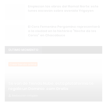
Empiezan las obras del Ramal Norte: este
lunes excavan sobre avenida Yrigoyen
El Coro Femenino Pergamino representará
a la ciudad en la histórica “Noche de los
Coros” en Chacabuco
ÚLTIMO MOMENTO
Crear tienda online
Se van de Tienda Nube, esta plataforma te
regala un Dominio .com Gratis
Redacción Infopba