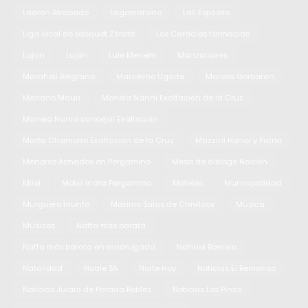
Ladrón Atrapado
Lagomarsino
Lali Espósito
Liga local de básquet Zárate
Los Cardales farmacias
Lujan
Luján
Lule Menem
Manzanares
Marafioti Belgrano
Marcelino Ugarte
Marcos Gorbaran
Mariano Mauri
Mariela Nanni Exaltación de la Cruz
Mariela Nanni concejal Exaltación
Marta Chamorro Exaltación de la Cruz
Mazzini Honor y Patria
Menores Armados en Pergamino
Mesa de diálogo Nación
Milei
Motel Indra Pergamino
Moteles
Municipalidad
Murguero triunfo
Máximo Salas de Chivilcoy
Música
Músicos
Nafta más barata
Nafta más barata en madrugada
Nahuel Romero
Natalidad
Noale SA
Norte Hoy
Noticias El Remanso
Noticias Jularó de Parada Robles
Noticias Los Pinos