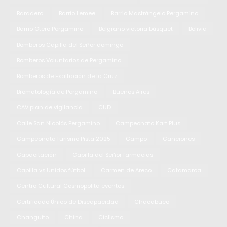
Baradero
Barrio Lemee
Barrio Mastrángelo Pergamino
Barrio Otero Pergamino
Belgrano victoria básquet
Bolivia
Bomberos Capilla del Señor domingo
Bomberos Voluntarios de Pergamino
Bomberos de Exaltación de la Cruz
Bromatología de Pergamino
Buenos Aires
CAV plan de vigilancia
CUD
Calle San Nicolás Pergamino
Campeonato Kart Plus
Campeonato Turismo Pista 2025
Campo
Canciones
Capacitación
Capilla del Señor farmacias
Capilla vs Unidos fútbol
Carmen de Areco
Catamarca
Centro Cultural Cosmopolita eventos
Certificado Único de Discapacidad
Chacabuco
Changuito
China
Ciclismo