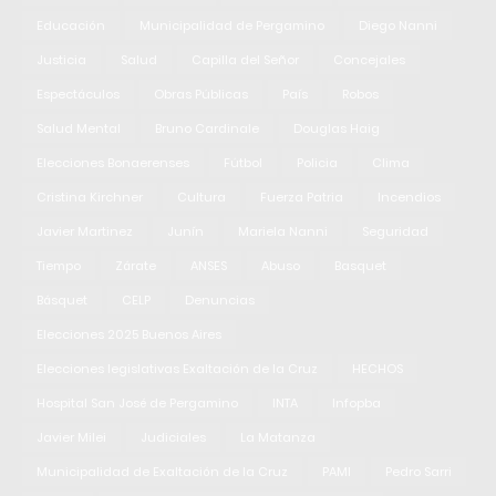
Educación
Municipalidad de Pergamino
Diego Nanni
Justicia
Salud
Capilla del Señor
Concejales
Espectáculos
Obras Públicas
País
Robos
Salud Mental
Bruno Cardinale
Douglas Haig
Elecciones Bonaerenses
Fútbol
Policia
Clima
Cristina Kirchner
Cultura
Fuerza Patria
Incendios
Javier Martinez
Junín
Mariela Nanni
Seguridad
Tiempo
Zárate
ANSES
Abuso
Basquet
Básquet
CELP
Denuncias
Elecciones 2025 Buenos Aires
Elecciones legislativas Exaltación de la Cruz
HECHOS
Hospital San José de Pergamino
INTA
Infopba
Javier Milei
Judiciales
La Matanza
Municipalidad de Exaltación de la Cruz
PAMI
Pedro Sarri