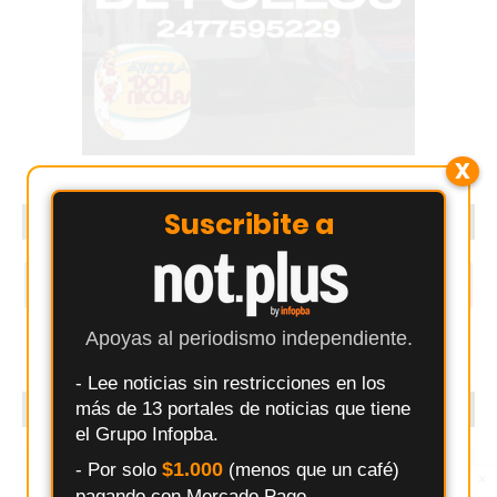
X
Suscribite a
SEGUINOS
1.5k
1.8k
Apoyas al periodismo independiente.
- Lee noticias sin restricciones en los
más de 13 portales de noticias que tiene
PUBLICITÁ CON NOSOTROS
el Grupo Infopba.
$1.000
- Por solo
(menos que un café)
×
Entérate primero
pagando con Mercado Pago.
Síguenos en