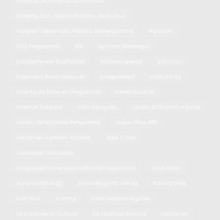
Hospital Modular bloqueo calle
Hospital San José Exaltación de la Cruz
Hospital Veterinario Público de Pergamino
Huracán
INTA Pergamino
IVA
Ignacio Maiztegui
Incidente vial Exaltación
Independiente
Inflación
Ingeniero Raver básquet
Inseguridad
Intendente
Intento de Robo en Pergamino
Internacional
Internet Satelital
Iván Villagran
Jardín 902 Los Cardales
Jardín de Infantes Pergamino
Javier Milei ATN
Jonathan Esteban Chávez
José C Paz
Jubilados Estafados
Juegos Bonaerenses Exaltación de la Cruz
Julia Riera
Juliano Almeida
Junín Bragado trenes
Karina Milei
Kart Plus
Karting
Kevin Medrano goles
La Casa de la Cultura
La Libertad Avanza
Ladrones