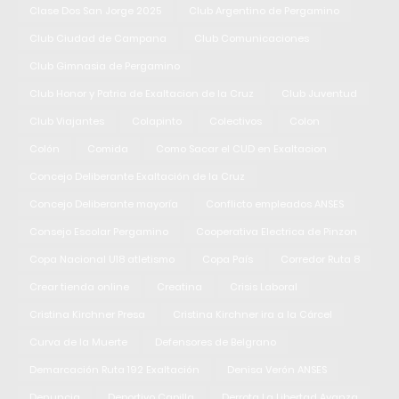
Clase Dos San Jorge 2025
Club Argentino de Pergamino
Club Ciudad de Campana
Club Comunicaciones
Club Gimnasia de Pergamino
Club Honor y Patria de Exaltacion de la Cruz
Club Juventud
Club Viajantes
Colapinto
Colectivos
Colon
Colón
Comida
Como Sacar el CUD en Exaltacion
Concejo Deliberante Exaltación de la Cruz
Concejo Deliberante mayoría
Conflicto empleados ANSES
Consejo Escolar Pergamino
Cooperativa Electrica de Pinzon
Copa Nacional U18 atletismo
Copa País
Corredor Ruta 8
Crear tienda online
Creatina
Crisis Laboral
Cristina Kirchner Presa
Cristina Kirchner ira a la Cárcel
Curva de la Muerte
Defensores de Belgrano
Demarcación Ruta 192 Exaltación
Denisa Verón ANSES
Denuncia
Deportivo Capilla
Derrota La Libertad Avanza