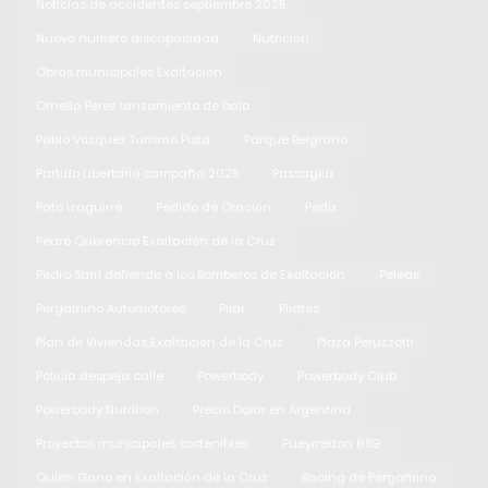
Noticias de accidentes septiembre 2025
Nuevo número discapacidad
Nutrición
Obras municipales Exaltación
Ornella Pérez lanzamiento de bala
Pablo Vázquez Turismo Pista
Parque Belgrano
Partido Libertario campaña 2025
Passaglia
Pato Izaguirre
Pedido de Oración
Pedix
Pedro Querencio Exaltación de la Cruz
Pedro Sarri defiende a los Bomberos de Exaltación
Peleas
Pergamino Automotores
Pilar
Pilates
Plan de Viviendas Exaltación de la Cruz
Plaza Peruzzotti
Policía despeja calle
Powerbody
Powerbody Club
Powerbody Nutrition
Precio Dolar en Argentina
Proyectos municipales sostenibles
Pueyrredon 689
Quien Gano en Exaltación de la Cruz
Racing de Pergamino