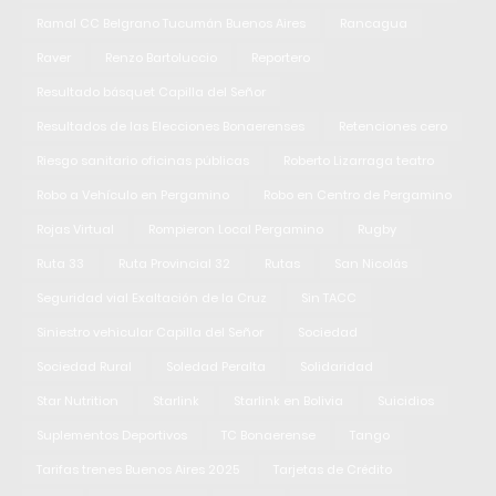
Ramal CC Belgrano Tucumán Buenos Aires
Rancagua
Raver
Renzo Bartoluccio
Reportero
Resultado básquet Capilla del Señor
Resultados de las Elecciones Bonaerenses
Retenciones cero
Riesgo sanitario oficinas públicas
Roberto Lizarraga teatro
Robo a Vehículo en Pergamino
Robo en Centro de Pergamino
Rojas Virtual
Rompieron Local Pergamino
Rugby
Ruta 33
Ruta Provincial 32
Rutas
San Nicolás
Seguridad vial Exaltación de la Cruz
Sin TACC
Siniestro vehicular Capilla del Señor
Sociedad
Sociedad Rural
Soledad Peralta
Solidaridad
Star Nutrition
Starlink
Starlink en Bolivia
Suicidios
Suplementos Deportivos
TC Bonaerense
Tango
Tarifas trenes Buenos Aires 2025
Tarjetas de Crédito