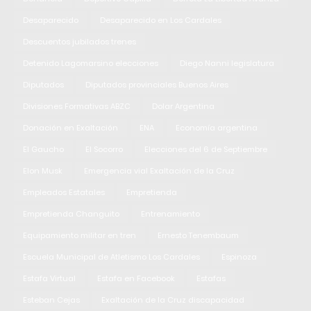
Desaparecido
Desaparecido en Los Cardales
Descuentos jubilados trenes
Detenido Lagomarsino elecciones
Diego Nanni legislatura
Diputados
Diputados provinciales Buenos Aires
Divisiones Formativas ABZC
Dolar Argentina
Donación en Exaltación
ENA
Economía argentina
El Gaucho
El Socorro
Elecciones del 6 de Septiembre
Elon Musk
Emergencia vial Exaltación de la Cruz
Empleados Estatales
Empretienda
Empretienda Changuito
Entrenamiento
Equipamiento militar en tren
Ernesto Tenembaum
Escuela Municipal de Atletismo Los Cardales
Espinoza
Estafa Virtual
Estafa en Facebook
Estafas
Esteban Cejas
Exaltación de la Cruz discapacidad