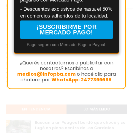
Instagram
- Descuentos exclusivos de hasta el 50%
en comercios adheridos de tu localidad.
¡SUSCRIBIRME POR
MERCADO PAGO!
Pago seguro con Mercado Pago o Paypal.
¿Querés contactarnos o publicitar con
nosotros? Escribinos a
medios@infopba.com
o hacé clic para
chatear por
WhatsApp: 2477399698
.
EN TENDENCIA
LO MÁS LEIDO
Buscan a un Peugeot bordó que chocó y se
fugó en pleno centro de Los Cardales