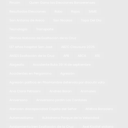
Pinzón
Quien Gano las Elecciones Bonaerenses
Resultados Elecciones
Robo
Rojas
SAME
San Antonio de Areco
San Nicolas
Tapa Del Dia
Tecnología
Transporte
Últimas Noticias de Exaltación de la Cruz
137 años hospital San José
ABZC Clausura 2025
ANSES Exaltación de la Cruz
APB
ARCA
ATE
Abigeato
Accidente Ruta 39 14 de septiembre
Accidentes en Pergamino
Agresión
Agresión política en PilarHombre detenido por discutir voto
Ana Clara Petrosini
Andrea Baron
Animales
Aniversario
Aniversario jardín Los Cardales
Atención discapacidad Capilla del Señor
Atlético Baradero
Automovilismo
Autódromo Parque de la Velocidad
Avistamiento tren Exaltación de la Cruz
Axel Kicillof victoria