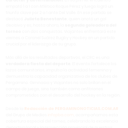
empató 1 a 1 con Atlético Roque Pérez y luego logró un
triunfo clave por 2 a 1 ante Del Valle. En ese partido se
destacó
Julieta Benestante
, quien anotó un gol
decisivo y es, hasta ahora, la
segunda goleadora del
torneo
con dos conquistas. Viajantes enfrentará este
viernes a Coronel Suárez Rugby y Hockey en un partido
crucial por el liderazgo de su grupo.
Más allá de los resultados deportivos, el CRC es una
verdadera fiesta del deporte
. El evento fortalece los
lazos comunitarios, impulsa la actividad femenina y
demuestra la capacidad organizativa de los clubes de
Pergamino. Gimnasia y Viajantes no solo brillan en el
campo de juego, sino también como anfitriones
comprometidos con el desarrollo del hockey en la región.
Desde la
Redacción de PERGAMINONOTICIAS.COM.AR
del Grupo de Medios
infopba.com
, acompañamos esta
cobertura especial del torneo, celebrando la excelencia
deportiva local y la proyección provincial de nuestros