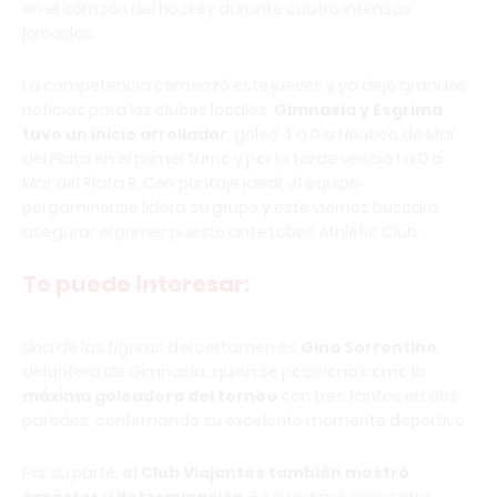
en el corazón del hockey durante cuatro intensas
jornadas.
La competencia comenzó este jueves y ya dejó grandes
noticias para los clubes locales.
Gimnasia y Esgrima
tuvo un inicio arrollador
: goleó 4 a 0 a Náutico de Mar
del Plata en el primer turno y por la tarde venció 1 a 0 a
Mar del Plata B. Con puntaje ideal, el equipo
pergaminense lidera su grupo y este viernes buscará
asegurar el primer puesto ante Lobos Athletic Club.
Te puede interesar:
Una de las figuras del certamen es
Gina Sorrentino
,
delantera de Gimnasia, quien se posiciona como la
máxima goleadora del torneo
con tres tantos en dos
partidos, confirmando su excelente momento deportivo.
Por su parte,
el Club Viajantes también mostró
carácter y determinación
. En su primer encuentro