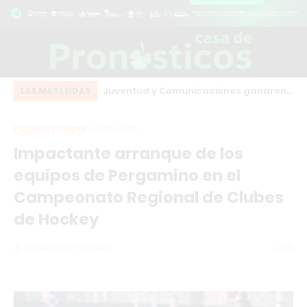
eot bordó que chocó
Juventud y Comunicaciones ganaron
El
LAS MÁS LEIDAS
o centro de Los
en el arranque de una fecha clave del
co
Página Principal
Deportes
básquet local
Impactante arranque de los
equipos de Pergamino en el
Campeonato Regional de Clubes
de Hockey
Redacción Infopba
0