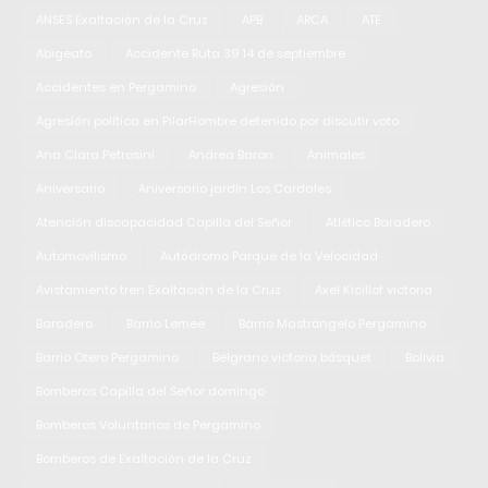
ANSES Exaltación de la Cruz
APB
ARCA
ATE
Abigeato
Accidente Ruta 39 14 de septiembre
Accidentes en Pergamino
Agresión
Agresión política en PilarHombre detenido por discutir voto
Ana Clara Petrosini
Andrea Baron
Animales
Aniversario
Aniversario jardín Los Cardales
Atención discapacidad Capilla del Señor
Atlético Baradero
Automovilismo
Autódromo Parque de la Velocidad
Avistamiento tren Exaltación de la Cruz
Axel Kicillof victoria
Baradero
Barrio Lemee
Barrio Mastrángelo Pergamino
Barrio Otero Pergamino
Belgrano victoria básquet
Bolivia
Bomberos Capilla del Señor domingo
Bomberos Voluntarios de Pergamino
Bomberos de Exaltación de la Cruz