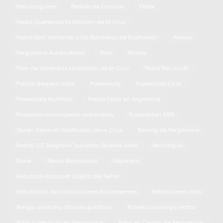
Pato Izaguirre
Pedido de Oración
Pedix
Pedro Querencio Exaltación de la Cruz
Pedro Sarri defiende a los Bomberos de Exaltación
Peleas
Pergamino Automotores
Pilar
Pilates
Plan de Viviendas Exaltación de la Cruz
Plaza Peruzzotti
Policía despeja calle
Powerbody
Powerbody Club
Powerbody Nutrition
Precio Dolar en Argentina
Proyectos municipales sostenibles
Pueyrredon 689
Quien Gano en Exaltación de la Cruz
Racing de Pergamino
Ramal CC Belgrano Tucumán Buenos Aires
Rancagua
Raver
Renzo Bartoluccio
Reportero
Resultado básquet Capilla del Señor
Resultados de las Elecciones Bonaerenses
Retenciones cero
Riesgo sanitario oficinas públicas
Roberto Lizarraga teatro
Robo a Vehículo en Pergamino
Robo en Centro de Pergamino