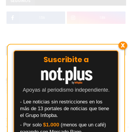
SEGUINOS
1.5k
1.8k
X
PUBLICITÁ CON NOSOTROS
Suscribite a
Apoyas al periodismo independiente.
- Lee noticias sin restricciones en los
más de 13 portales de noticias que tiene
el Grupo Infopba.
$1.000
- Por solo
(menos que un café)
×
Entérate primero
pagando con Mercado Pago.
Síguenos en