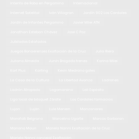
Intento de Robo en Pergamino
Internacional
Internet Satelital
Iván Villagran
Jardín 902 Los Cardales
Jardín de Infantes Pergamino
Javier Milei ATN
Jonathan Esteban Chávez
José C Paz
Jubilados Estafados
Juegos Bonaerenses Exaltación de la Cruz
Julia Riera
Juliano Almeida
Junín Bragado trenes
Karina Milei
Kart Plus
Karting
Kevin Medrano goles
La Casa de la Cultura
La Libertad Avanza
Ladrones
Ladrón Atrapado
Lagomarsino
Lali Espósito
Liga local de básquet Zárate
Los Cardales farmacias
Lujan
Luján
Lule Menem
Manzanares
Marafioti Belgrano
Marcelino Ugarte
Marcos Gorbaran
Mariano Mauri
Mariela Nanni Exaltación de la Cruz
Mariela Nanni concejal Exaltación