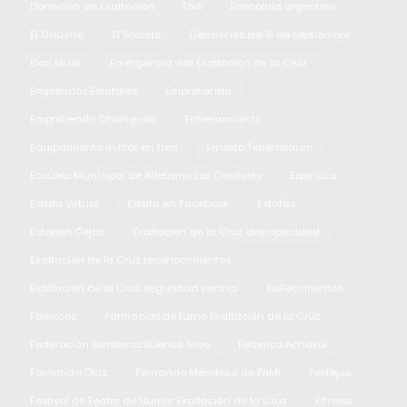
Donación en Exaltación
ENA
Economía argentina
El Gaucho
El Socorro
Elecciones del 6 de Septiembre
Elon Musk
Emergencia vial Exaltación de la Cruz
Empleados Estatales
Empretienda
Empretienda Changuito
Entrenamiento
Equipamiento militar en tren
Ernesto Tenembaum
Escuela Municipal de Atletismo Los Cardales
Espinoza
Estafa Virtual
Estafa en Facebook
Estafas
Esteban Cejas
Exaltación de la Cruz discapacidad
Exaltación de la Cruz reconocimientos
Exaltación de la Cruz seguridad vecinal
Fallecimientos
Famosos
Farmacias de turno Exaltación de la Cruz
Federación Bomberos Buenos Aires
Federico Achavál
Fernanda Díaz
Fernando Mendoza de PAMI
Festejos
Festival de Teatro de Humor Exaltación de la Cruz
Fitness