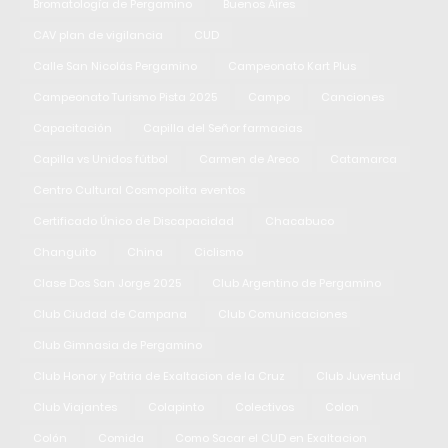
Bromatología de Pergamino
Buenos Aires
CAV plan de vigilancia
CUD
Calle San Nicolás Pergamino
Campeonato Kart Plus
Campeonato Turismo Pista 2025
Campo
Canciones
Capacitación
Capilla del Señor farmacias
Capilla vs Unidos fútbol
Carmen de Areco
Catamarca
Centro Cultural Cosmopolita eventos
Certificado Único de Discapacidad
Chacabuco
Changuito
China
Ciclismo
Clase Dos San Jorge 2025
Club Argentino de Pergamino
Club Ciudad de Campana
Club Comunicaciones
Club Gimnasia de Pergamino
Club Honor y Patria de Exaltacion de la Cruz
Club Juventud
Club Viajantes
Colapinto
Colectivos
Colon
Colón
Comida
Como Sacar el CUD en Exaltacion