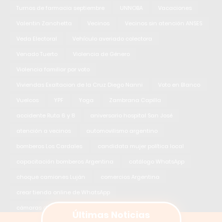
Turnos de farmacia septiembre
UNNOBA
Vacaciones
Valentin Zanchetta
Vecinos
Vecinos sin atención ANSES
Veda Electoral
Vehículo averiado colectora
Venado Tuerto
Violencia de Género
Violencia familiar por voto
Viviendas Exaltacion de la Cruz Diego Nanni
Voto en Blanco
Vuelcos
YPF
Yoga
Zambrana Capilla
accidente Ruta 6 y 8
aniversario hospital San José
atención a vecinos
automovilismo argentino
bomberos Los Cardales
candidata mujer política local
capacitación bomberos Argentina
catálogo WhatsApp
choque camiones Luján
comercios Argentina
crear tienda online de WhatsApp
cámaras de seguridad barrio Lemee
Últimas Noticias