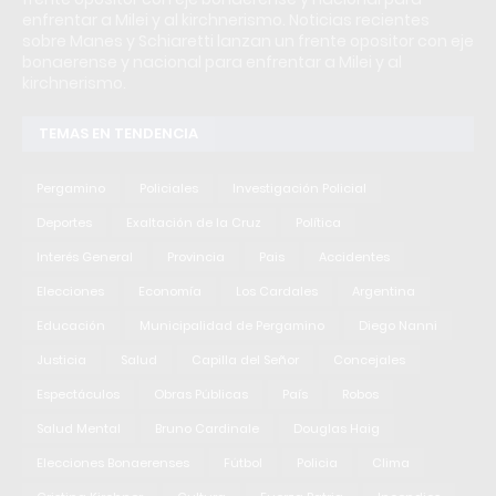
enfrentar a Milei y al kirchnerismo. Noticias recientes
sobre Manes y Schiaretti lanzan un frente opositor con eje
bonaerense y nacional para enfrentar a Milei y al
kirchnerismo.
TEMAS EN TENDENCIA
Pergamino
Policiales
Investigación Policial
Deportes
Exaltación de la Cruz
Política
Interés General
Provincia
Pais
Accidentes
Elecciones
Economía
Los Cardales
Argentina
Educación
Municipalidad de Pergamino
Diego Nanni
Justicia
Salud
Capilla del Señor
Concejales
Espectáculos
Obras Públicas
País
Robos
Salud Mental
Bruno Cardinale
Douglas Haig
Elecciones Bonaerenses
Fútbol
Policia
Clima