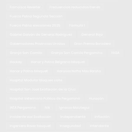
Francisco Reverter
Frecuencias reducidas trenes
Fuerza Patria Segunda Sección
Fuerza Patria elecciones 2025
Fórmula 1
Gabriel Galván de General Rodríguez
General Rojo
Gobernadores Provincias Unidas
Gran Premio Baradero
Granja San Camilo
Granja San Camilo Pergamino
HIGA
Hockey
Honor y Patria Belgrano básquet
Honor y Patria básquet
Horarios Nafta Más Barata
Hospital Modular bloqueo calle
Hospital San José Exaltación de la Cruz
Hospital Veterinario Público de Pergamino
Huracán
INTA Pergamino
IVA
Ignacio Maiztegui
Incidente vial Exaltación
Independiente
Inflación
Ingeniero Raver básquet
Inseguridad
Intendente