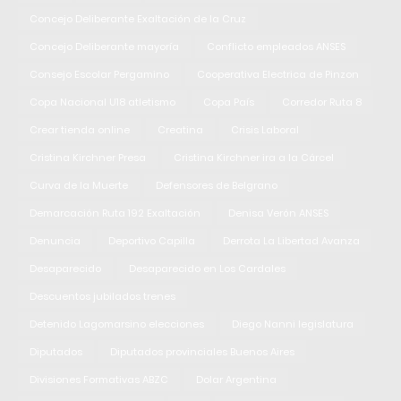
Concejo Deliberante Exaltación de la Cruz
Concejo Deliberante mayoría
Conflicto empleados ANSES
Consejo Escolar Pergamino
Cooperativa Electrica de Pinzon
Copa Nacional U18 atletismo
Copa País
Corredor Ruta 8
Crear tienda online
Creatina
Crisis Laboral
Cristina Kirchner Presa
Cristina Kirchner ira a la Cárcel
Curva de la Muerte
Defensores de Belgrano
Demarcación Ruta 192 Exaltación
Denisa Verón ANSES
Denuncia
Deportivo Capilla
Derrota La Libertad Avanza
Desaparecido
Desaparecido en Los Cardales
Descuentos jubilados trenes
Detenido Lagomarsino elecciones
Diego Nanni legislatura
Diputados
Diputados provinciales Buenos Aires
Divisiones Formativas ABZC
Dolar Argentina