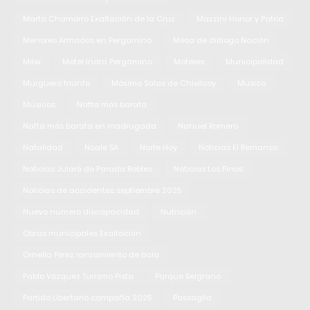
Marta Chamorro Exaltación de la Cruz
Mazzini Honor y Patria
Menores Armados en Pergamino
Mesa de diálogo Nación
Milei
Motel Indra Pergamino
Moteles
Municipalidad
Murguero triunfo
Máximo Salas de Chivilcoy
Música
Músicos
Nafta más barata
Nafta más barata en madrugada
Nahuel Romero
Natalidad
Noale SA
Norte Hoy
Noticias El Remanso
Noticias Jularó de Parada Robles
Noticias Los Pinos
Noticias de accidentes septiembre 2025
Nuevo número discapacidad
Nutrición
Obras municipales Exaltación
Ornella Pérez lanzamiento de bala
Pablo Vázquez Turismo Pista
Parque Belgrano
Partido Libertario campaña 2025
Passaglia