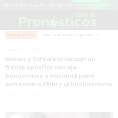
eot bordó que chocó
Fuerte ruptura en Pergamino: el
Do
LAS MÁS LEIDAS
o centro de Los
intendente Martínez desafía a Milei y
de
Página Principal
Pais
se suma al frente HECHOS
ma
Manes y Schiaretti lanzan un
frente opositor con eje
bonaerense y nacional para
enfrentar a Milei y al kirchnerismo
Redacción Infopba
0