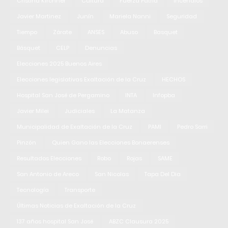
Cristina Kirchner
Cultura
Fuerza Patria
Incendios
Javier Martinez
Junín
Mariela Nanni
Seguridad
Tiempo
Zárate
ANSES
Abuso
Basquet
Básquet
CELP
Denuncias
Elecciones 2025 Buenos Aires
Elecciones legislativas Exaltación de la Cruz
HECHOS
Hospital San José de Pergamino
INTA
Infopba
Javier Milei
Judiciales
La Matanza
Municipalidad de Exaltación de la Cruz
PAMI
Pedro Sarri
Pinzón
Quien Gano las Elecciones Bonaerenses
Resultados Elecciones
Robo
Rojas
SAME
San Antonio de Areco
San Nicolas
Tapa Del Dia
Tecnología
Transporte
Últimas Noticias de Exaltación de la Cruz
137 años hospital San José
ABZC Clausura 2025