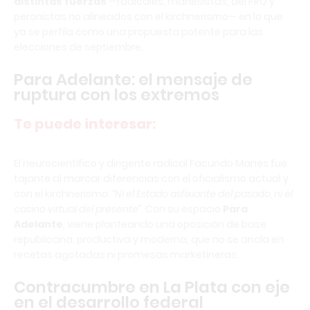
distintas fuerzas
—radicales, manesistas, del PRO y
peronistas no alineados con el kirchnerismo— en lo que
ya se perfila como una propuesta potente para las
elecciones de septiembre.
Para Adelante: el mensaje de
ruptura con los extremos
Te puede interesar:
El neurocientífico y dirigente radical Facundo Manes fue
tajante al marcar diferencias con el oficialismo actual y
con el kirchnerismo:
“Ni el Estado asfixiante del pasado, ni el
casino virtual del presente”
. Con su espacio
Para
Adelante
, viene planteando una oposición de base
republicana, productiva y moderna, que no se ancla en
recetas agotadas ni promesas marketineras.
Contracumbre en La Plata con eje
en el desarrollo federal