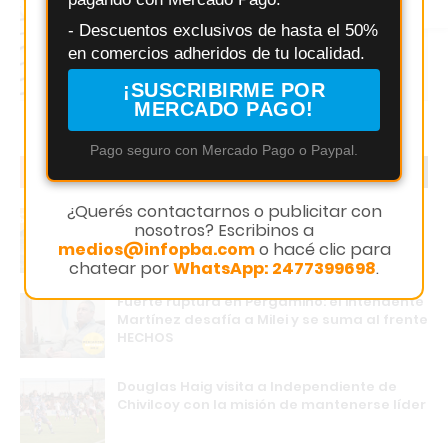
Instagram
- Descuentos exclusivos de hasta el 50%
en comercios adheridos de tu localidad.
¡SUSCRIBIRME POR
MERCADO PAGO!
Pago seguro con Mercado Pago o Paypal.
EN TENDENCIA
LO MÁS LEIDO
¿Querés contactarnos o publicitar con
Buscan a un Peugeot bordó que chocó y se
nosotros? Escribinos a
fugó en pleno centro de Los Cardales
medios@infopba.com
o hacé clic para
chatear por
WhatsApp: 2477399698
.
Fuerte ruptura en Pergamino: el intendente
Martínez desafía a Milei y se suma al frente
HECHOS
Douglas Haig visita a Independiente de
Chivilcoy con la misión de mantenerse líder