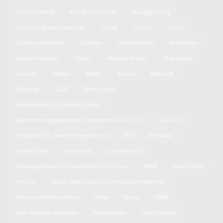
Salud Mental
Bruno Cardinale
Douglas Haig
Elecciones Bonaerenses
Fútbol
Policia
Clima
Cristina Kirchner
Cultura
Fuerza Patria
Incendios
Javier Martinez
Junín
Mariela Nanni
Seguridad
Tiempo
Zárate
ANSES
Abuso
Basquet
Básquet
CELP
Denuncias
Elecciones 2025 Buenos Aires
Elecciones legislativas Exaltación de la Cruz
HECHOS
Hospital San José de Pergamino
INTA
Infopba
Javier Milei
Judiciales
La Matanza
Municipalidad de Exaltación de la Cruz
PAMI
Pedro Sarri
Pinzón
Quien Gano las Elecciones Bonaerenses
Resultados Elecciones
Robo
Rojas
SAME
San Antonio de Areco
San Nicolas
Tapa Del Dia