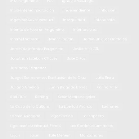
INTA Pergamino
IVA
Ignacio Maiztegui
Incidente vial Exaltación
Independiente
Inflación
Ingeniero Raver básquet
Inseguridad
Intendente
Intento de Robo en Pergamino
Internacional
Internet Satelital
Iván Villagran
Jardín 902 Los Cardales
Jardín de Infantes Pergamino
Javier Milei ATN
Jonathan Esteban Chávez
José C Paz
Jubilados Estafados
Juegos Bonaerenses Exaltación de la Cruz
Julia Riera
Juliano Almeida
Junín Bragado trenes
Karina Milei
Kart Plus
Karting
Kevin Medrano goles
La Casa de la Cultura
La Libertad Avanza
Ladrones
Ladrón Atrapado
Lagomarsino
Lali Espósito
Liga local de básquet Zárate
Los Cardales farmacias
Lujan
Luján
Lule Menem
Manzanares