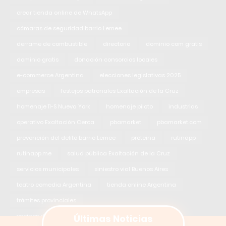
crear tienda online de WhatsApp
cámaras de seguridad barrio Lemee
derrame de combustible
directorio
dominio com gratis
dominio gratis
donación consorcios locales
e-commerce Argentina
elecciones legislativas 2025
empresas
festejos patronales Exaltación de la Cruz
homenaje 11-S Nueva York
homenaje piloto
industrias
operativo Exaltación Cerca
pbamarket
pbamarket.com
prevención del delito barrio Lemee
proteina
rutinapp
rutinapp.me
salud pública Exaltación de la Cruz
servicios municipales
siniestro vial Buenos Aires
teatro comedia Argentina
tienda online Argentina
trámites provinciales
Últimas Noticias
vecinos destacados Exaltación de la Cruz