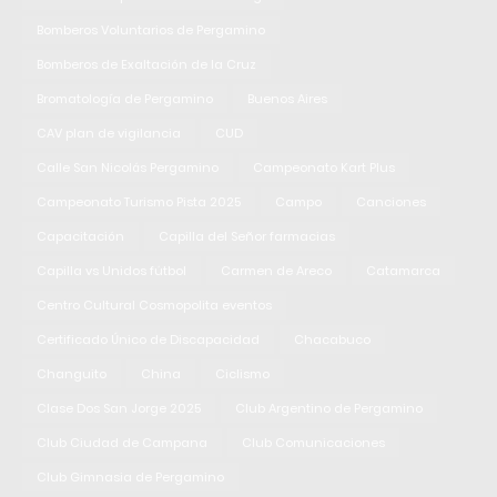
Bomberos Voluntarios de Pergamino
Bomberos de Exaltación de la Cruz
Bromatología de Pergamino
Buenos Aires
CAV plan de vigilancia
CUD
Calle San Nicolás Pergamino
Campeonato Kart Plus
Campeonato Turismo Pista 2025
Campo
Canciones
Capacitación
Capilla del Señor farmacias
Capilla vs Unidos fútbol
Carmen de Areco
Catamarca
Centro Cultural Cosmopolita eventos
Certificado Único de Discapacidad
Chacabuco
Changuito
China
Ciclismo
Clase Dos San Jorge 2025
Club Argentino de Pergamino
Club Ciudad de Campana
Club Comunicaciones
Club Gimnasia de Pergamino