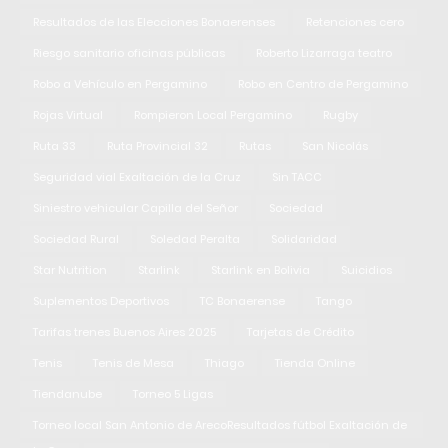
Resultados de las Elecciones Bonaerenses
Retenciones cero
Riesgo sanitario oficinas públicas
Roberto Lizarraga teatro
Robo a Vehículo en Pergamino
Robo en Centro de Pergamino
Rojas Virtual
Rompieron Local Pergamino
Rugby
Ruta 33
Ruta Provincial 32
Rutas
San Nicolás
Seguridad vial Exaltación de la Cruz
Sin TACC
Siniestro vehicular Capilla del Señor
Sociedad
Sociedad Rural
Soledad Peralta
Solidaridad
Star Nutrition
Starlink
Starlink en Bolivia
Suicidios
Suplementos Deportivos
TC Bonaerense
Tango
Tarifas trenes Buenos Aires 2025
Tarjetas de Crédito
Tenis
Tenis de Mesa
Thiago
Tienda Online
Tiendanube
Torneo 5 Ligas
Torneo local San Antonio de ArecoResultados fútbol Exaltación de