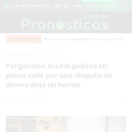
Cruz: una camioneta
Buscan a un Peugeot bordó que chocó
IN
LAS MÁS LEIDAS
da en plena calle
y se fugó en pleno centro de Los
qu
Página Principal
Policiales
l Modular
Cardales
en
Pergamino: brutal golpiza en
plena calle por una disputa de
dinero dejó un herido
Redacción Infopba
0