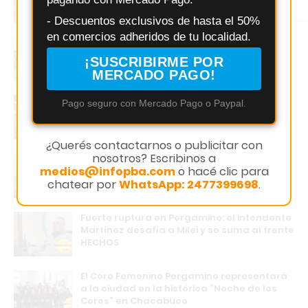
Instagram
- Descuentos exclusivos de hasta el 50%
en comercios adheridos de tu localidad.
INTA desarrolló un bebedero térmico que
evita el congelamiento del agua en zonas
¡SUSCRIBIRME POR
frías
MERCADO PAGO!
Pergamino: Racing arranca la fase
Pago seguro con Mercado Pago o Paypal.
decisiva del Torneo 5 Ligas con un desafío
clave
¿Querés contactarnos o publicitar con
nosotros? Escribinos a
Exaltación de la Cruz: Pedro Sarri defiende
medios@infopba.com
o hacé clic para
a bomberos y enfermeros frente a críticas
chatear por
WhatsApp: 2477399698
.
Fuerte ruptura en Pergamino: el intendente
Martínez desafía a Milei y se suma al frente
HECHOS
El Coro Femenino Pergamino representará
a la ciudad en la histórica “Noche de los
Coros” en Chacabuco