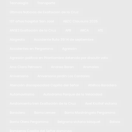
Tecnología
Transporte
Últimas Noticias de Exaltación de la Cruz
137 años hospital San José
ABZC Clausura 2025
ANSES Exaltación de la Cruz
APB
ARCA
ATE
Abigeato
Accidente Ruta 39 14 de septiembre
Accidentes en Pergamino
Agresión
Agresión política en PilarHombre detenido por discutir voto
Ana Clara Petrosini
Andrea Baron
Animales
Aniversario
Aniversario jardín Los Cardales
Atención discapacidad Capilla del Señor
Atlético Baradero
Automovilismo
Autódromo Parque de la Velocidad
Avistamiento tren Exaltación de la Cruz
Axel Kicillof victoria
Baradero
Barrio Lemee
Barrio Mastrángelo Pergamino
Barrio Otero Pergamino
Belgrano victoria básquet
Bolivia
Bomberos Capilla del Señor domingo