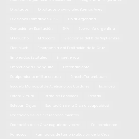
Diputados
Diputados provinciales Buenos Aires
Divisiones Formativas ABZC
Dolar Argentina
Donación en Exaltación
ENA
Economía argentina
El Gaucho
El Socorro
Elecciones del 6 de Septiembre
Elon Musk
Emergencia vial Exaltación de la Cruz
Empleados Estatales
Empretienda
Empretienda Changuito
Entrenamiento
Equipamiento militar en tren
Ernesto Tenembaum
Escuela Municipal de Atletismo Los Cardales
Espinoza
Estafa Virtual
Estafa en Facebook
Estafas
Esteban Cejas
Exaltación de la Cruz discapacidad
Exaltación de la Cruz reconocimientos
Exaltación de la Cruz seguridad vecinal
Fallecimientos
Famosos
Farmacias de turno Exaltación de la Cruz