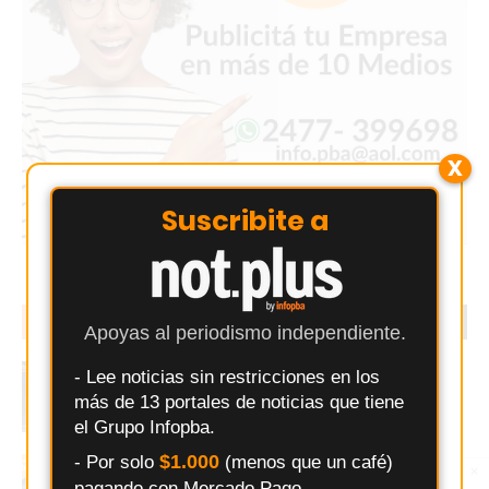
X
Suscribite a
EN TENDENCIA
LO MÁS LEIDO
Apoyas al periodismo independiente.
Exaltación de la Cruz: una camioneta RAM
- Lee noticias sin restricciones en los
quedó detenida en plena calle frente al
más de 13 portales de noticias que tiene
Hospital Modular
el Grupo Infopba.
$1.000
- Por solo
(menos que un café)
Buscan a un Peugeot bordó que chocó y se
×
Entérate primero
fugó en pleno centro de Los Cardales
pagando con Mercado Pago.
Síguenos en