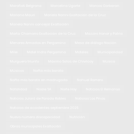
Marafioti Belgrano
Marcelino Ugarte
Marcos Gorbaran
Mariano Mauri
Mariela Nanni Exaltación de la Cruz
Mariela Nanni concejal Exaltación
Marta Chamorro Exaltación de la Cruz
Mazzini Honor y Patria
Menores Armados en Pergamino
Mesa de diálogo Nación
Milei
Motel Indra Pergamino
Moteles
Municipalidad
Murguero triunfo
Máximo Salas de Chivilcoy
Música
Músicos
Nafta más barata
Nafta más barata en madrugada
Nahuel Romero
Natalidad
Noale SA
Norte Hoy
Noticias El Remanso
Noticias Jularó de Parada Robles
Noticias Los Pinos
Noticias de accidentes septiembre 2025
Nuevo número discapacidad
Nutrición
Obras municipales Exaltación