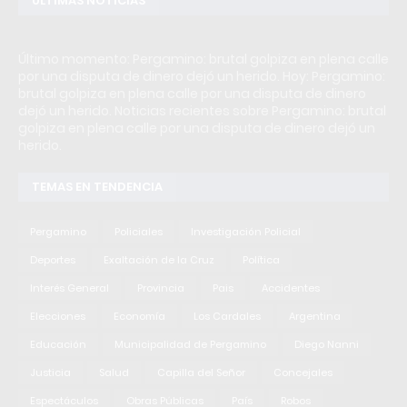
ÚLTIMAS NOTICIAS
Último momento: Pergamino: brutal golpiza en plena calle
por una disputa de dinero dejó un herido. Hoy: Pergamino:
brutal golpiza en plena calle por una disputa de dinero
dejó un herido. Noticias recientes sobre Pergamino: brutal
golpiza en plena calle por una disputa de dinero dejó un
herido.
TEMAS EN TENDENCIA
Pergamino
Policiales
Investigación Policial
Deportes
Exaltación de la Cruz
Política
Interés General
Provincia
Pais
Accidentes
Elecciones
Economía
Los Cardales
Argentina
Educación
Municipalidad de Pergamino
Diego Nanni
Justicia
Salud
Capilla del Señor
Concejales
Espectáculos
Obras Públicas
País
Robos