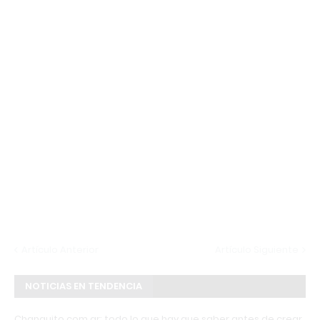
Artículo Anterior
Artículo Siguiente
NOTICIAS EN TENDENCIA
Changuito.com.ar: todo lo que hay que saber antes de crear