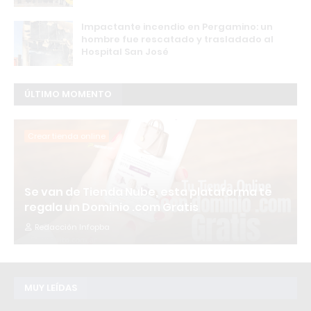
Impactante incendio en Pergamino: un
hombre fue rescatado y trasladado al
Hospital San José
ÚLTIMO MOMENTO
Crear tienda online
Se van de Tienda Nube, esta plataforma te
regala un Dominio .com Gratis
Redacción Infopba
MUY LEÍDAS