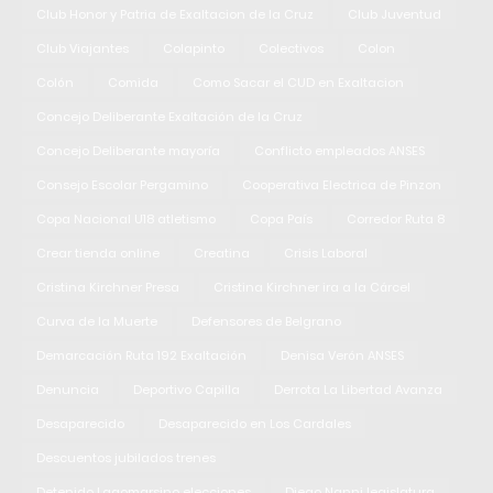
Club Honor y Patria de Exaltacion de la Cruz
Club Juventud
Club Viajantes
Colapinto
Colectivos
Colon
Colón
Comida
Como Sacar el CUD en Exaltacion
Concejo Deliberante Exaltación de la Cruz
Concejo Deliberante mayoría
Conflicto empleados ANSES
Consejo Escolar Pergamino
Cooperativa Electrica de Pinzon
Copa Nacional U18 atletismo
Copa País
Corredor Ruta 8
Crear tienda online
Creatina
Crisis Laboral
Cristina Kirchner Presa
Cristina Kirchner ira a la Cárcel
Curva de la Muerte
Defensores de Belgrano
Demarcación Ruta 192 Exaltación
Denisa Verón ANSES
Denuncia
Deportivo Capilla
Derrota La Libertad Avanza
Desaparecido
Desaparecido en Los Cardales
Descuentos jubilados trenes
Detenido Lagomarsino elecciones
Diego Nanni legislatura