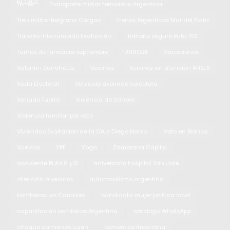
la Cruz
Torres
Transporte militar ferroviario Argentina
Tren militar Belgrano Cargas
Trenes Argentinos Mar del Plata
Tránsito interrumpido Exaltación
Tránsito seguro Ruta 192
Turnos de farmacia septiembre
UNNOBA
Vacaciones
Valentin Zanchetta
Vecinos
Vecinos sin atención ANSES
Veda Electoral
Vehículo averiado colectora
Venado Tuerto
Violencia de Género
Violencia familiar por voto
Viviendas Exaltacion de la Cruz Diego Nanni
Voto en Blanco
Vuelcos
YPF
Yoga
Zambrana Capilla
accidente Ruta 6 y 8
aniversario hospital San José
atención a vecinos
automovilismo argentino
bomberos Los Cardales
candidata mujer política local
capacitación bomberos Argentina
catálogo WhatsApp
choque camiones Luján
comercios Argentina