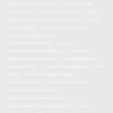
Federación Bomberos Buenos Aires
Federico Achavál
Fernanda Díaz
Fernando Mendoza de PAMI
Festejos
Festival de Teatro de Humor Exaltación de la Cruz
Fitness
Francisco Reverter
Frecuencias reducidas trenes
Fuerza Patria Segunda Sección
Fuerza Patria elecciones 2025
Fórmula 1
Gabriel Galván de General Rodríguez
General Rojo
Gobernadores Provincias Unidas
Gran Premio Baradero
Granja San Camilo
Granja San Camilo Pergamino
HIGA
Hockey
Honor y Patria Belgrano básquet
Honor y Patria básquet
Horarios Nafta Más Barata
Hospital Modular bloqueo calle
Hospital San José Exaltación de la Cruz
Hospital Veterinario Público de Pergamino
Huracán