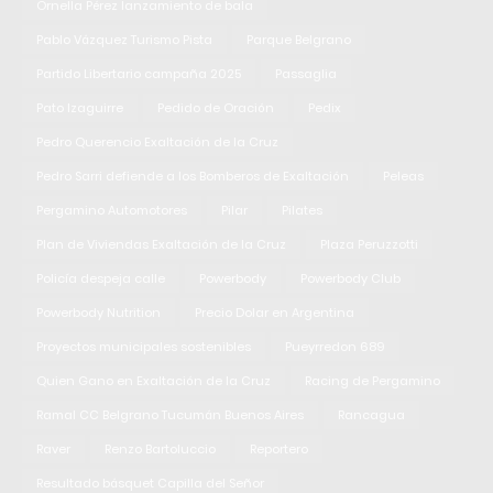
Ornella Pérez lanzamiento de bala
Pablo Vázquez Turismo Pista
Parque Belgrano
Partido Libertario campaña 2025
Passaglia
Pato Izaguirre
Pedido de Oración
Pedix
Pedro Querencio Exaltación de la Cruz
Pedro Sarri defiende a los Bomberos de Exaltación
Peleas
Pergamino Automotores
Pilar
Pilates
Plan de Viviendas Exaltación de la Cruz
Plaza Peruzzotti
Policía despeja calle
Powerbody
Powerbody Club
Powerbody Nutrition
Precio Dolar en Argentina
Proyectos municipales sostenibles
Pueyrredon 689
Quien Gano en Exaltación de la Cruz
Racing de Pergamino
Ramal CC Belgrano Tucumán Buenos Aires
Rancagua
Raver
Renzo Bartoluccio
Reportero
Resultado básquet Capilla del Señor