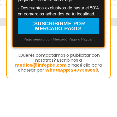
enamiento con inteligencia
cayó por un punto en Zárate tra
- Descuentos exclusivos de hasta el 50%
cierre dramático
en comercios adheridos de tu localidad.
¡SUSCRIBIRME POR
MERCADO PAGO!
Pago seguro con Mercado Pago o Paypal.
¿Querés contactarnos o publicitar con
nosotros? Escribinos a
medios@infopba.com
o hacé clic para
chatear por
WhatsApp: 2477399698
.