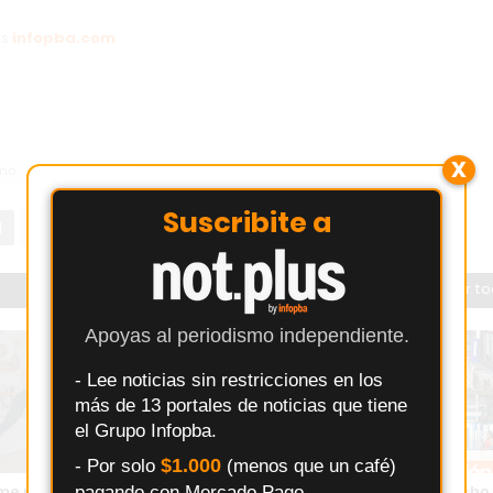
os
infopba.com
X
ino
Torneo 5 Ligas
Suscribite a
Ver t
Apoyas al periodismo independiente.
- Lee noticias sin restricciones en los
más de 13 portales de noticias que tiene
el Grupo Infopba.
$1.000
- Por solo
(menos que un café)
me revoluciona la nutrición
Lo tuvo en sus manos: el Gaucho
pagando con Mercado Pago.