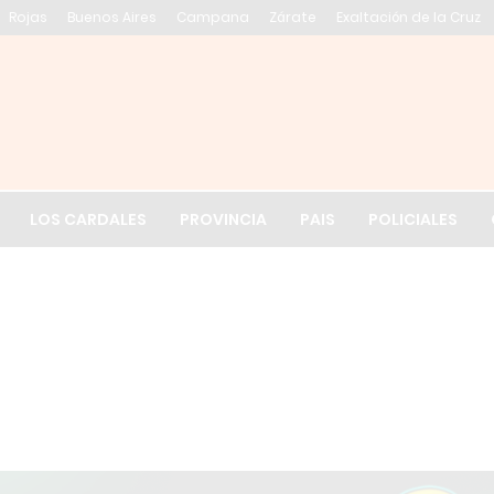
Rojas
Buenos Aires
Campana
Zárate
Exaltación de la Cruz
El tiempo en Exalt
LOS CARDALES
PROVINCIA
PAIS
POLICIALES