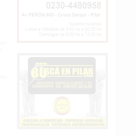
ste
de
 180