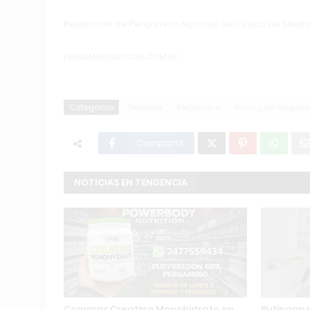
Redacción de Pergamino Noticias del Grupo de Medi
PERGAMINONOTICIAS.COM.AR
Categorias
Deportes
Pergamino
Racing de Pergam
Compartir
NOTICIAS EN TENDENCIA
Comprar Creatina Monohidrato en
Rutinapp.