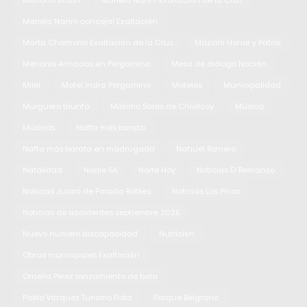
Mariano Mauri
Mariela Nanni Exaltación de la Cruz
Mariela Nanni concejal Exaltación
Marta Chamorro Exaltación de la Cruz
Mazzini Honor y Patria
Menores Armados en Pergamino
Mesa de diálogo Nación
Milei
Motel Indra Pergamino
Moteles
Municipalidad
Murguero triunfo
Máximo Salas de Chivilcoy
Música
Músicos
Nafta más barata
Nafta más barata en madrugada
Nahuel Romero
Natalidad
Noale SA
Norte Hoy
Noticias El Remanso
Noticias Jularó de Parada Robles
Noticias Los Pinos
Noticias de accidentes septiembre 2025
Nuevo número discapacidad
Nutrición
Obras municipales Exaltación
Ornella Pérez lanzamiento de bala
Pablo Vázquez Turismo Pista
Parque Belgrano