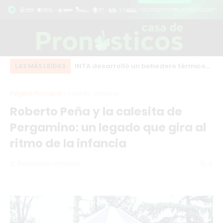
eot bordó que chocó
INTA desarrolló un bebedero térmico
Ex
LAS MÁS LEIDAS
o centro de Los
que evita el congelamiento del agua
RA
Página Principal
Interés General
en zonas frías
fr
Roberto Peña y la calesita de
Pergamino: un legado que gira al
ritmo de la infancia
Redacción Infopba
0