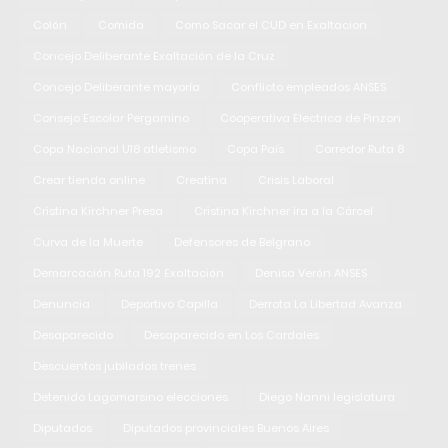
Colón
Comida
Como Sacar el CUD en Exaltacion
Concejo Deliberante Exaltación de la Cruz
Concejo Deliberante mayoría
Conflicto empleados ANSES
Consejo Escolar Pergamino
Cooperativa Electrica de Pinzon
Copa Nacional U18 atletismo
Copa País
Corredor Ruta 8
Crear tienda online
Creatina
Crisis Laboral
Cristina Kirchner Presa
Cristina Kirchner ira a la Cárcel
Curva de la Muerte
Defensores de Belgrano
Demarcación Ruta 192 Exaltación
Denisa Verón ANSES
Denuncia
Deportivo Capilla
Derrota La Libertad Avanza
Desaparecido
Desaparecido en Los Cardales
Descuentos jubilados trenes
Detenido Lagomarsino elecciones
Diego Nanni legislatura
Diputados
Diputados provinciales Buenos Aires