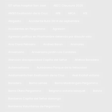
137 años hospital San José
ABZC Clausura 2025
ANSES Exaltación de la Cruz
APB
ARCA
ATE
Abigeato
Accidente Ruta 39 14 de septiembre
Accidentes en Pergamino
Agresión
Agresión política en PilarHombre detenido por discutir voto
Ana Clara Petrosini
Andrea Baron
Animales
Aniversario
Aniversario jardín Los Cardales
Atención discapacidad Capilla del Señor
Atlético Baradero
Automovilismo
Autódromo Parque de la Velocidad
Avistamiento tren Exaltación de la Cruz
Axel Kicillof victoria
Baradero
Barrio Lemee
Barrio Mastrángelo Pergamino
Barrio Otero Pergamino
Belgrano victoria básquet
Bolivia
Bomberos Capilla del Señor domingo
Bomberos Voluntarios de Pergamino