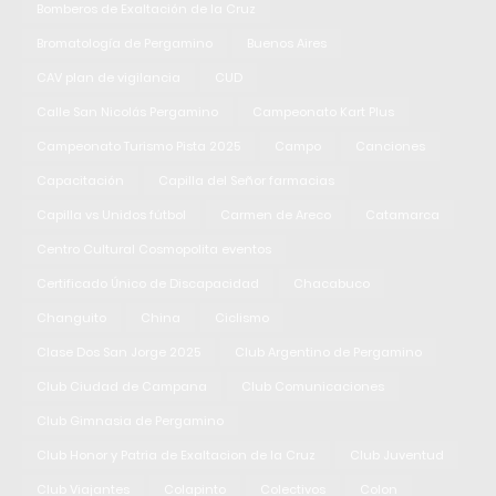
Bomberos de Exaltación de la Cruz
Bromatología de Pergamino
Buenos Aires
CAV plan de vigilancia
CUD
Calle San Nicolás Pergamino
Campeonato Kart Plus
Campeonato Turismo Pista 2025
Campo
Canciones
Capacitación
Capilla del Señor farmacias
Capilla vs Unidos fútbol
Carmen de Areco
Catamarca
Centro Cultural Cosmopolita eventos
Certificado Único de Discapacidad
Chacabuco
Changuito
China
Ciclismo
Clase Dos San Jorge 2025
Club Argentino de Pergamino
Club Ciudad de Campana
Club Comunicaciones
Club Gimnasia de Pergamino
Club Honor y Patria de Exaltacion de la Cruz
Club Juventud
Club Viajantes
Colapinto
Colectivos
Colon