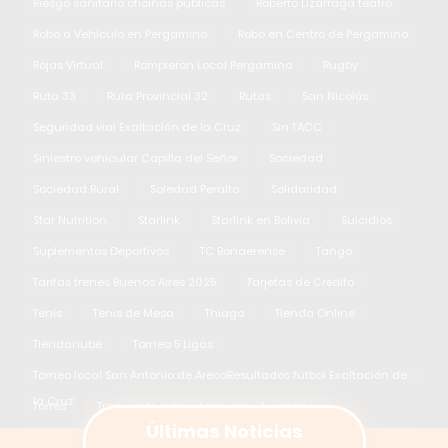
Riesgo sanitario oficinas públicas
Roberto Lizarraga teatro
Robo a Vehículo en Pergamino
Robo en Centro de Pergamino
Rojas Virtual
Rompieron Local Pergamino
Rugby
Ruta 33
Ruta Provincial 32
Rutas
San Nicolás
Seguridad vial Exaltación de la Cruz
Sin TACC
Siniestro vehicular Capilla del Señor
Sociedad
Sociedad Rural
Soledad Peralta
Solidaridad
Star Nutrition
Starlink
Starlink en Bolivia
Suicidios
Suplementos Deportivos
TC Bonaerense
Tango
Tarifas trenes Buenos Aires 2025
Tarjetas de Crédito
Tenis
Tenis de Mesa
Thiago
Tienda Online
Tiendanube
Torneo 5 Ligas
Torneo local San Antonio de ArecoResultados fútbol Exaltación de
la Cruz
Torres
Transporte militar ferroviario Argentina
Últimas Noticias
Tren militar Belgrano Cargas
Trenes Argentinos Mar del Plata