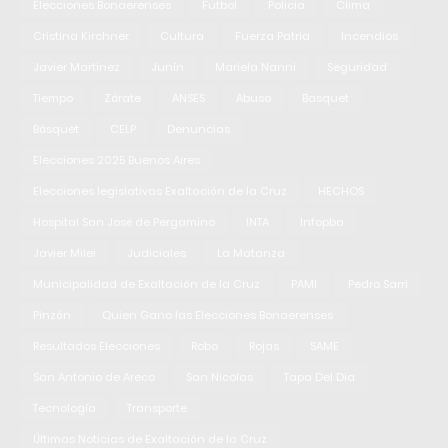
Elecciones Bonaerenses
Fútbol
Policia
Clima
Cristina Kirchner
Cultura
Fuerza Patria
Incendios
Javier Martinez
Junín
Mariela Nanni
Seguridad
Tiempo
Zárate
ANSES
Abuso
Basquet
Básquet
CELP
Denuncias
Elecciones 2025 Buenos Aires
Elecciones legislativas Exaltación de la Cruz
HECHOS
Hospital San José de Pergamino
INTA
Infopba
Javier Milei
Judiciales
La Matanza
Municipalidad de Exaltación de la Cruz
PAMI
Pedro Sarri
Pinzón
Quien Gano las Elecciones Bonaerenses
Resultados Elecciones
Robo
Rojas
SAME
San Antonio de Areco
San Nicolas
Tapa Del Dia
Tecnología
Transporte
Últimas Noticias de Exaltación de la Cruz