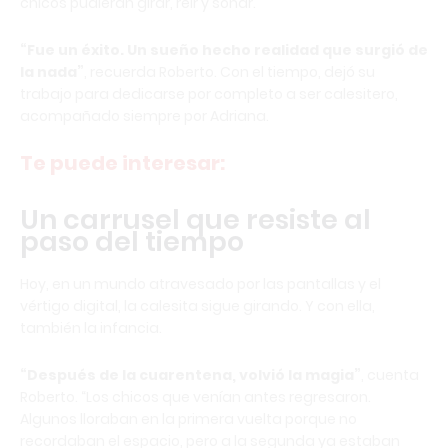
chicos pudieran girar, reír y soñar.
“Fue un éxito. Un sueño hecho realidad que surgió de
la nada”
, recuerda Roberto. Con el tiempo, dejó su
trabajo para dedicarse por completo a ser calesitero,
acompañado siempre por Adriana.
Te puede interesar:
Un carrusel que resiste al
paso del tiempo
Hoy, en un mundo atravesado por las pantallas y el
vértigo digital, la calesita sigue girando. Y con ella,
también la infancia.
“Después de la cuarentena, volvió la magia”
, cuenta
Roberto. “Los chicos que venían antes regresaron.
Algunos lloraban en la primera vuelta porque no
recordaban el espacio, pero a la segunda ya estaban