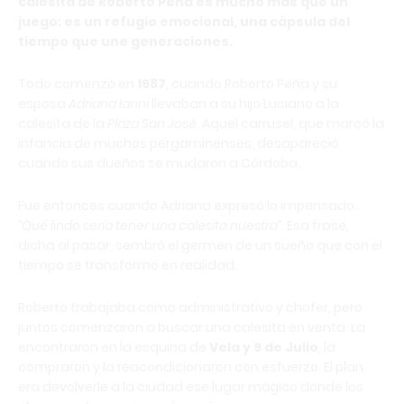
calesita de Roberto Peña es mucho más que un
juego: es un refugio emocional, una cápsula del
tiempo que une generaciones.
Todo comenzó en
1987
, cuando Roberto Peña y su
esposa
Adriana Ianni
llevaban a su hijo Luciano a la
calesita de la
Plaza San José
. Aquel carrusel, que marcó la
infancia de muchos pergaminenses, desapareció
cuando sus dueños se mudaron a Córdoba.
Fue entonces cuando Adriana expresó lo impensado:
“Qué lindo sería tener una calesita nuestra”
. Esa frase,
dicha al pasar, sembró el germen de un sueño que con el
tiempo se transformó en realidad.
Roberto trabajaba como administrativo y chofer, pero
juntos comenzaron a buscar una calesita en venta. La
encontraron en la esquina de
Vela y 9 de Julio
, la
compraron y la reacondicionaron con esfuerzo. El plan
era devolverle a la ciudad ese lugar mágico donde los