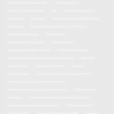
Divisiones Formativas ABZC
Dolar Argentina
Donación en Exaltación
ENA
Economía argentina
El Gaucho
El Socorro
Elecciones del 6 de Septiembre
Elon Musk
Emergencia vial Exaltación de la Cruz
Empleados Estatales
Empretienda
Empretienda Changuito
Entrenamiento
Equipamiento militar en tren
Ernesto Tenembaum
Escuela Municipal de Atletismo Los Cardales
Espinoza
Estafa Virtual
Estafa en Facebook
Estafas
Esteban Cejas
Exaltación de la Cruz discapacidad
Exaltación de la Cruz reconocimientos
Exaltación de la Cruz seguridad vecinal
Fallecimientos
Famosos
Farmacias de turno Exaltación de la Cruz
Federación Bomberos Buenos Aires
Federico Achavál
Fernanda Díaz
Fernando Mendoza de PAMI
Festejos