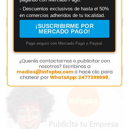
Instagram
- Descuentos exclusivos de hasta el 50%
en comercios adheridos de tu localidad.
SEGUINOS
¡SUSCRIBIRME POR
MERCADO PAGO!
1.5k
1.8k
Pago seguro con Mercado Pago o Paypal.
¿Querés contactarnos o publicitar con
nosotros? Escribinos a
PUBLICITÁ CON NOSOTROS
medios@infopba.com
o hacé clic para
chatear por
WhatsApp: 2477399698
.