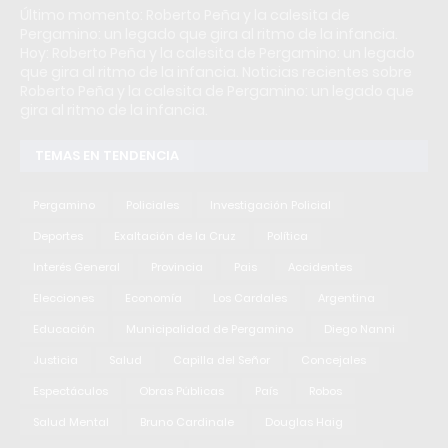
Último momento: Roberto Peña y la calesita de
Pergamino: un legado que gira al ritmo de la infancia.
Hoy: Roberto Peña y la calesita de Pergamino: un legado
que gira al ritmo de la infancia. Noticias recientes sobre
Roberto Peña y la calesita de Pergamino: un legado que
gira al ritmo de la infancia.
TEMAS EN TENDENCIA
Pergamino
Policiales
Investigación Policial
Deportes
Exaltación de la Cruz
Política
Interés General
Provincia
Pais
Accidentes
Elecciones
Economía
Los Cardales
Argentina
Educación
Municipalidad de Pergamino
Diego Nanni
Justicia
Salud
Capilla del Señor
Concejales
Espectáculos
Obras Públicas
País
Robos
Salud Mental
Bruno Cardinale
Douglas Haig