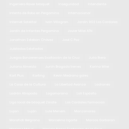
Ingeniero Raver básquet
Inseguridad
Intendente
Intento de Robo en Pergamino
Internacional
Internet Satelital
Iván Villagran
Jardín 902 Los Cardales
Jardín de Infantes Pergamino
Javier Milei ATN
Jonathan Esteban Chávez
José C Paz
Jubilados Estafados
Juegos Bonaerenses Exaltación de la Cruz
Julia Riera
Juliano Almeida
Junín Bragado trenes
Karina Milei
Kart Plus
Karting
Kevin Medrano goles
La Casa de la Cultura
La Libertad Avanza
Ladrones
Ladrón Atrapado
Lagomarsino
Lali Espósito
Liga local de básquet Zárate
Los Cardales farmacias
Lujan
Luján
Lule Menem
Manzanares
Marafioti Belgrano
Marcelino Ugarte
Marcos Gorbaran