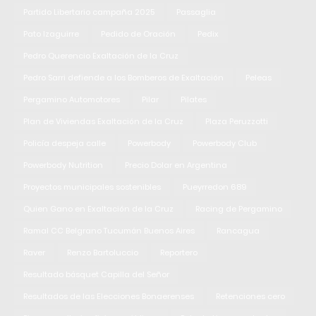
Partido Libertario campaña 2025
Passaglia
Pato Izaguirre
Pedido de Oración
Pedix
Pedro Querencio Exaltación de la Cruz
Pedro Sarri defiende a los Bomberos de Exaltación
Peleas
Pergamino Automotores
Pilar
Pilates
Plan de Viviendas Exaltación de la Cruz
Plaza Peruzzotti
Policía despeja calle
Powerbody
Powerbody Club
Powerbody Nutrition
Precio Dolar en Argentina
Proyectos municipales sostenibles
Pueyrredon 689
Quien Gano en Exaltación de la Cruz
Racing de Pergamino
Ramal CC Belgrano Tucumán Buenos Aires
Rancagua
Raver
Renzo Bartoluccio
Reportero
Resultado básquet Capilla del Señor
Resultados de las Elecciones Bonaerenses
Retenciones cero