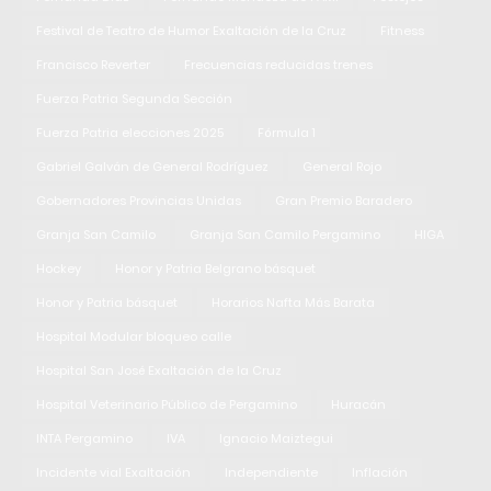
Festival de Teatro de Humor Exaltación de la Cruz
Fitness
Francisco Reverter
Frecuencias reducidas trenes
Fuerza Patria Segunda Sección
Fuerza Patria elecciones 2025
Fórmula 1
Gabriel Galván de General Rodríguez
General Rojo
Gobernadores Provincias Unidas
Gran Premio Baradero
Granja San Camilo
Granja San Camilo Pergamino
HIGA
Hockey
Honor y Patria Belgrano básquet
Honor y Patria básquet
Horarios Nafta Más Barata
Hospital Modular bloqueo calle
Hospital San José Exaltación de la Cruz
Hospital Veterinario Público de Pergamino
Huracán
INTA Pergamino
IVA
Ignacio Maiztegui
Incidente vial Exaltación
Independiente
Inflación