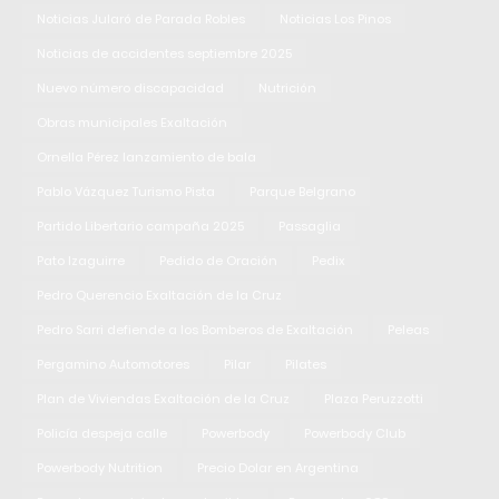
Noticias Jularó de Parada Robles
Noticias Los Pinos
Noticias de accidentes septiembre 2025
Nuevo número discapacidad
Nutrición
Obras municipales Exaltación
Ornella Pérez lanzamiento de bala
Pablo Vázquez Turismo Pista
Parque Belgrano
Partido Libertario campaña 2025
Passaglia
Pato Izaguirre
Pedido de Oración
Pedix
Pedro Querencio Exaltación de la Cruz
Pedro Sarri defiende a los Bomberos de Exaltación
Peleas
Pergamino Automotores
Pilar
Pilates
Plan de Viviendas Exaltación de la Cruz
Plaza Peruzzotti
Policía despeja calle
Powerbody
Powerbody Club
Powerbody Nutrition
Precio Dolar en Argentina