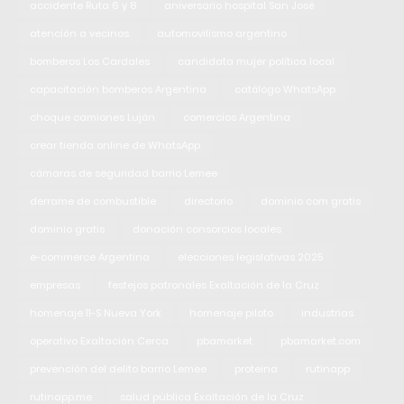
accidente Ruta 6 y 8
aniversario hospital San José
atención a vecinos
automovilismo argentino
bomberos Los Cardales
candidata mujer política local
capacitación bomberos Argentina
catálogo WhatsApp
choque camiones Luján
comercios Argentina
crear tienda online de WhatsApp
cámaras de seguridad barrio Lemee
derrame de combustible
directorio
dominio com gratis
dominio gratis
donación consorcios locales
e-commerce Argentina
elecciones legislativas 2025
empresas
festejos patronales Exaltación de la Cruz
homenaje 11-S Nueva York
homenaje piloto
industrias
operativo Exaltación Cerca
pbamarket
pbamarket.com
prevención del delito barrio Lemee
proteina
rutinapp
rutinapp.me
salud pública Exaltación de la Cruz