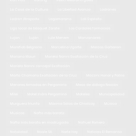
La Casa de la Cultura
La Libertad Avanza
Ladrones
Ladrón Atrapado
Lagomarsino
Lali Espósito
Liga local de básquet Zárate
Los Cardales farmacias
Lujan
Luján
Lule Menem
Manzanares
Marafioti Belgrano
Marcelino Ugarte
Marcos Gorbaran
Mariano Mauri
Mariela Nanni Exaltación de la Cruz
Mariela Nanni concejal Exaltación
Marta Chamorro Exaltación de la Cruz
Mazzini Honor y Patria
Menores Armados en Pergamino
Mesa de diálogo Nación
Milei
Motel Indra Pergamino
Moteles
Municipalidad
Murguero triunfo
Máximo Salas de Chivilcoy
Música
Músicos
Nafta más barata
Nafta más barata en madrugada
Nahuel Romero
Natalidad
Noale SA
Norte Hoy
Noticias El Remanso