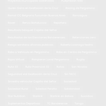
Proyectos municipales sostenibles
Pueyrredon 689
Quien Gano en Exaltación de la Cruz
Racing de Pergamino
Ramal CC Belgrano Tucumán Buenos Aires
Rancagua
Raver
Renzo Bartoluccio
Reportero
Resultado básquet Capilla del Señor
Resultados de las Elecciones Bonaerenses
Retenciones cero
Riesgo sanitario oficinas públicas
Roberto Lizarraga teatro
Robo a Vehículo en Pergamino
Robo en Centro de Pergamino
Rojas Virtual
Rompieron Local Pergamino
Rugby
Ruta 33
Ruta Provincial 32
Rutas
San Nicolás
Seguridad vial Exaltación de la Cruz
Sin TACC
Siniestro vehicular Capilla del Señor
Sociedad
Sociedad Rural
Soledad Peralta
Solidaridad
Star Nutrition
Starlink
Starlink en Bolivia
Suicidios
Suplementos Deportivos
TC Bonaerense
Tango