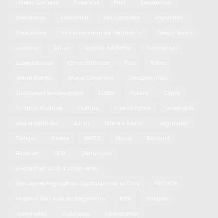
Interés General
Provincia
Pais
Accidentes
Elecciones
Economía
Los Cardales
Argentina
Educación
Municipalidad de Pergamino
Diego Nanni
Justicia
Salud
Capilla del Señor
Concejales
Espectáculos
Obras Públicas
País
Robos
Salud Mental
Bruno Cardinale
Douglas Haig
Elecciones Bonaerenses
Fútbol
Policia
Clima
Cristina Kirchner
Cultura
Fuerza Patria
Incendios
Javier Martinez
Junín
Mariela Nanni
Seguridad
Tiempo
Zárate
ANSES
Abuso
Basquet
Básquet
CELP
Denuncias
Elecciones 2025 Buenos Aires
Elecciones legislativas Exaltación de la Cruz
HECHOS
Hospital San José de Pergamino
INTA
Infopba
Javier Milei
Judiciales
La Matanza