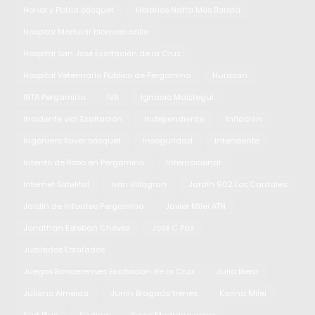
Honor y Patria básquet
Horarios Nafta Más Barata
Hospital Modular bloqueo calle
Hospital San José Exaltación de la Cruz
Hospital Veterinario Público de Pergamino
Huracán
INTA Pergamino
IVA
Ignacio Maiztegui
Incidente vial Exaltación
Independiente
Inflación
Ingeniero Raver básquet
Inseguridad
Intendente
Intento de Robo en Pergamino
Internacional
Internet Satelital
Iván Villagran
Jardín 902 Los Cardales
Jardín de Infantes Pergamino
Javier Milei ATN
Jonathan Esteban Chávez
José C Paz
Jubilados Estafados
Juegos Bonaerenses Exaltación de la Cruz
Julia Riera
Juliano Almeida
Junín Bragado trenes
Karina Milei
Kart Plus
Karting
Kevin Medrano goles