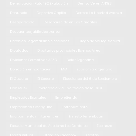
Demarcación Ruta 192 Exaltación
Denisa Verón ANSES
Denuncia
Deportivo Capilla
Derrota La Libertad Avanza
Desaparecido
Desaparecido en Los Cardales
Descuentos jubilados trenes
Detenido Lagomarsino elecciones
Diego Nanni legislatura
Diputados
Diputados provinciales Buenos Aires
Divisiones Formativas ABZC
Dolar Argentina
Donación en Exaltación
ENA
Economía argentina
El Gaucho
El Socorro
Elecciones del 6 de Septiembre
Elon Musk
Emergencia vial Exaltación de la Cruz
Empleados Estatales
Empretienda
Empretienda Changuito
Entrenamiento
Equipamiento militar en tren
Ernesto Tenembaum
Escuela Municipal de Atletismo Los Cardales
Espinoza
Estafa Virtual
Estafa en Facebook
Estafas