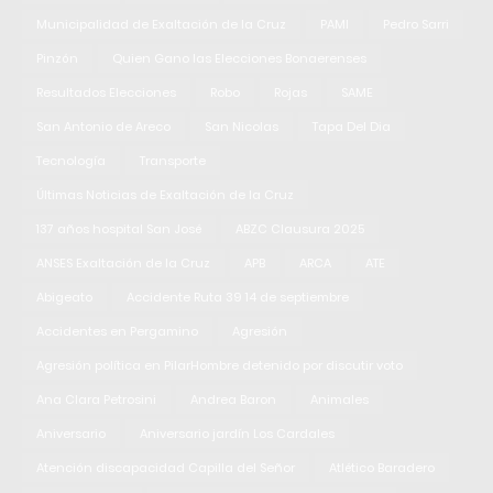
Municipalidad de Exaltación de la Cruz
PAMI
Pedro Sarri
Pinzón
Quien Gano las Elecciones Bonaerenses
Resultados Elecciones
Robo
Rojas
SAME
San Antonio de Areco
San Nicolas
Tapa Del Dia
Tecnología
Transporte
Últimas Noticias de Exaltación de la Cruz
137 años hospital San José
ABZC Clausura 2025
ANSES Exaltación de la Cruz
APB
ARCA
ATE
Abigeato
Accidente Ruta 39 14 de septiembre
Accidentes en Pergamino
Agresión
Agresión política en PilarHombre detenido por discutir voto
Ana Clara Petrosini
Andrea Baron
Animales
Aniversario
Aniversario jardín Los Cardales
Atención discapacidad Capilla del Señor
Atlético Baradero