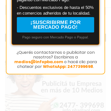
Instagram
- Descuentos exclusivos de hasta el 50%
1.5k
1.8k
en comercios adheridos de tu localidad.
¡SUSCRIBIRME POR
MERCADO PAGO!
Pago seguro con Mercado Pago o Paypal.
PUBLICITÁ CON NOSOTROS
¿Querés contactarnos o publicitar con
nosotros? Escribinos a
medios@infopba.com
o hacé clic para
chatear por
WhatsApp: 2477399698
.