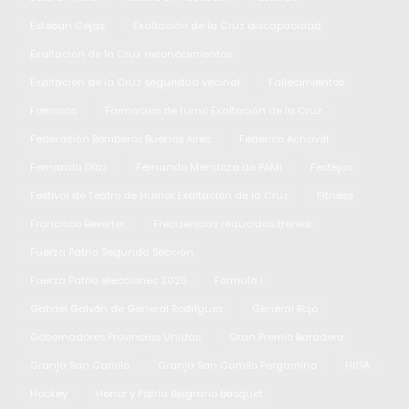
Esteban Cejas
Exaltación de la Cruz discapacidad
Exaltación de la Cruz reconocimientos
Exaltación de la Cruz seguridad vecinal
Fallecimientos
Famosos
Farmacias de turno Exaltación de la Cruz
Federación Bomberos Buenos Aires
Federico Achavál
Fernanda Díaz
Fernando Mendoza de PAMI
Festejos
Festival de Teatro de Humor Exaltación de la Cruz
Fitness
Francisco Reverter
Frecuencias reducidas trenes
Fuerza Patria Segunda Sección
Fuerza Patria elecciones 2025
Fórmula 1
Gabriel Galván de General Rodríguez
General Rojo
Gobernadores Provincias Unidas
Gran Premio Baradero
Granja San Camilo
Granja San Camilo Pergamino
HIGA
Hockey
Honor y Patria Belgrano básquet