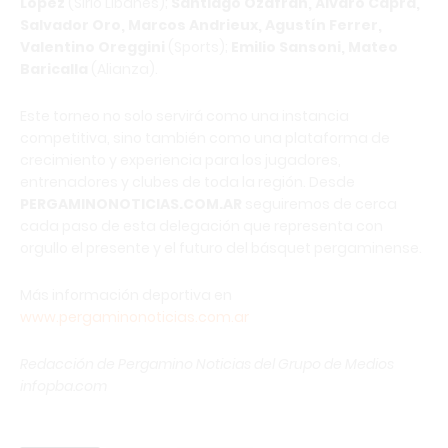
López
(Sirio Libanés);
Santiago Ozafrán, Álvaro Capra,
Salvador Oro, Marcos Andrieux, Agustín Ferrer,
Valentino Oreggini
(Sports);
Emilio Sansoni, Mateo
Baricalla
(Alianza).
Este torneo no solo servirá como una instancia
competitiva, sino también como una plataforma de
crecimiento y experiencia para los jugadores,
entrenadores y clubes de toda la región. Desde
PERGAMINONOTICIAS.COM.AR
seguiremos de cerca
cada paso de esta delegación que representa con
orgullo el presente y el futuro del básquet pergaminense.
Más información deportiva en
www.pergaminonoticias.com.ar
Redacción de Pergamino Noticias del Grupo de Medios
infopba.com