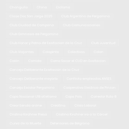
Changuito
China
Ciclismo
Clase Dos San Jorge 2025
Club Argentino de Pergamino
Club Ciudad de Campana
Club Comunicaciones
Club Gimnasia de Pergamino
Club Honor y Patria de Exaltacion de la Cruz
Club Juventud
Club Viajantes
Colapinto
Colectivos
Colon
Colón
Comida
Como Sacar el CUD en Exaltacion
Concejo Deliberante Exaltación de la Cruz
Concejo Deliberante mayoría
Conflicto empleados ANSES
Consejo Escolar Pergamino
Cooperativa Electrica de Pinzon
Copa Nacional U18 atletismo
Copa País
Corredor Ruta 8
Crear tienda online
Creatina
Crisis Laboral
Cristina Kirchner Presa
Cristina Kirchner ira a la Cárcel
Curva de la Muerte
Defensores de Belgrano