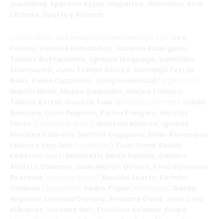
Juventud, Sportivo Rojas, Viajantes, Gimnasia, Sirio
Libanés, Sports y Alianza
.
Los nombres que integran la preselección son:
Ciro
Forlani, Victorio Fernández, Joaquín Rodríguez,
Tiziano Bustamante, Ignacio Magnago, Valentino
Stancovich, Juan Tomás Goitea, Santiago Terrile
Báez, Pablo Cuzzolino, Joaquín Haddad
(Argentino);
Martín Molle, Mateo Caamaño, Mateo Falótico,
Tobías Borrel, Vicenzo Tala
(Ricardo Gutiérrez);
Julián
Giacone, Lucio Pagnoni, Pietro Pangaro, Nicolás
Pérez
(Pampa de Salto);
Gonzalo Nielsen, Ignacio
Morales Cabrera, Santino Caggiano, Dilan Bevacqua,
Lauraro Van Dick
(Juventud);
Fidel Omar Belich,
Federico Corti Amichetti, Mirko Fachile, Genaro
Alberto Galeano, Juan Martín Gómez, Feliú Valentino
Restaine
(Sportivo Rojas);
Nicolás Scarfo, Fermín
Orlando
(Viajantes);
Pedro Tapia
(Gimnasia);
Dante
Argento, Lorenzo Domine, Emiliano Gaza, Juan Cruz
Márquez, Stefano Safi, Faustino Velazco, Felipe