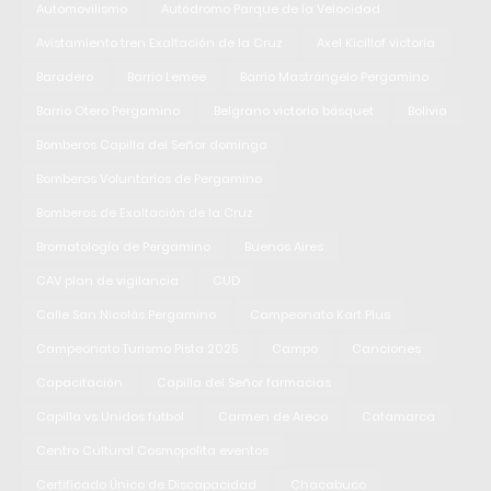
Automovilismo
Autódromo Parque de la Velocidad
Avistamiento tren Exaltación de la Cruz
Axel Kicillof victoria
Baradero
Barrio Lemee
Barrio Mastrángelo Pergamino
Barrio Otero Pergamino
Belgrano victoria básquet
Bolivia
Bomberos Capilla del Señor domingo
Bomberos Voluntarios de Pergamino
Bomberos de Exaltación de la Cruz
Bromatología de Pergamino
Buenos Aires
CAV plan de vigilancia
CUD
Calle San Nicolás Pergamino
Campeonato Kart Plus
Campeonato Turismo Pista 2025
Campo
Canciones
Capacitación
Capilla del Señor farmacias
Capilla vs Unidos fútbol
Carmen de Areco
Catamarca
Centro Cultural Cosmopolita eventos
Certificado Único de Discapacidad
Chacabuco