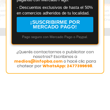
- Descuentos exclusivos de hasta el 50%
contra reloj: buscan fondos
Golpe policial en Torres: cayó un
en comercios adheridos de tu localidad.
para operar a Marta
sospechoso por robos en viviend
o
comercio de Exaltación de la Cr
¡SUSCRIBIRME POR
MERCADO PAGO!
Pago seguro con Mercado Pago o Paypal.
¿Querés contactarnos o publicitar con
nosotros? Escribinos a
medios@infopba.com
o hacé clic para
chatear por
WhatsApp: 2477399698
.