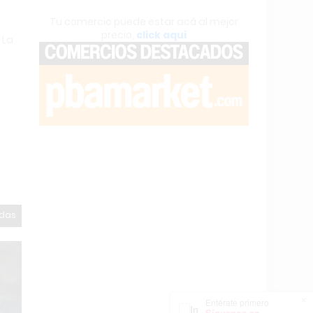
Tu comercio puede estar acá al mejor
precio,
click aquí
 La
odas
×
Entérate primero
Síguenos en