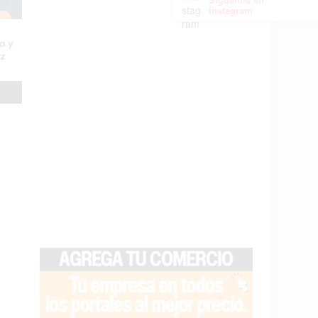
Instagram
a y
uz