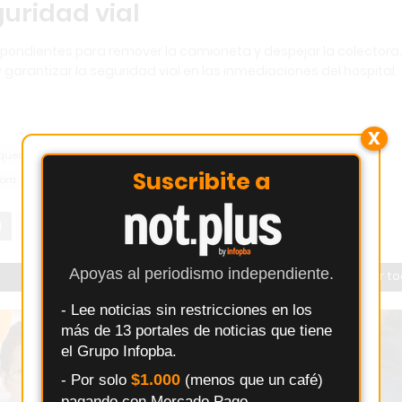
guridad vial
spondientes para remover la camioneta y despejar la colectora.
 garantizar la seguridad vial en las inmediaciones del hospital.
X
queo calle
Incidente vial Exaltación
Policía despeja calle
Suscribite a
tora
Apoyas al periodismo independiente.
Ver t
- Lee noticias sin restricciones en los
más de 13 portales de noticias que tiene
el Grupo Infopba.
$1.000
- Por solo
(menos que un café)
pagando con Mercado Pago.