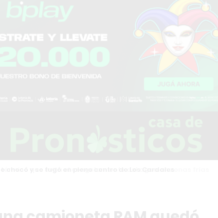
chocó y se fugó en pleno centro de Los Cardales
: una camioneta RAM quedó