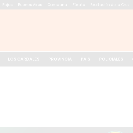
Rojas
Buenos Aires
Campana
Zárate
Exaltación de la Cruz
El tiempo en Exalt
LOS CARDALES
PROVINCIA
PAIS
POLICIALES