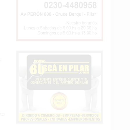
a
sta