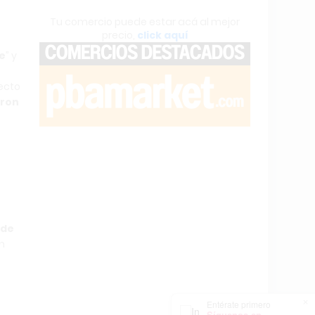
Tu comercio puede estar acá al mejor
precio,
click aquí
te
” y
recto
aron
 de
n
×
Entérate primero
Síguenos en