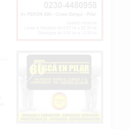
e con
a
a
el