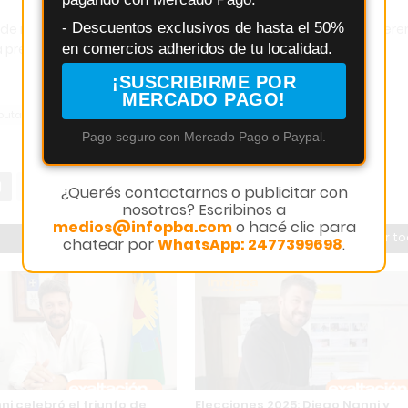
- Descuentos exclusivos de hasta el 50%
 de representar a la Segunda Sección en la Legislatura bonaere
en comercios adheridos de tu localidad.
a presencia de Fuerza Patria en la escena provincial.
¡SUSCRIBIRME POR
MERCADO PAGO!
putados provinciales Buenos Aires
Elecciones 2025 Buenos Aires
Pago seguro con Mercado Pago o Paypal.
¿Querés contactarnos o publicitar con
nosotros? Escribinos a
medios@infopba.com
o hacé clic para
Ver t
chatear por
WhatsApp: 2477399698
.
i celebró el triunfo de
Elecciones 2025: Diego Nanni y