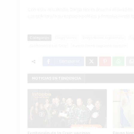
Con este resultado, Diego Nanni asume el desafío
consolidando su espacio político y fortaleciendo l
Categorias
Diego Nanni
Diego Nanni legislatura
Di
Exaltación de la Cruz
Fuerza Patria Segunda Sección
Compartir
NOTICIAS EN TENDENCIA
Exaltación de la Cruz: vecinos,
Diego Nann