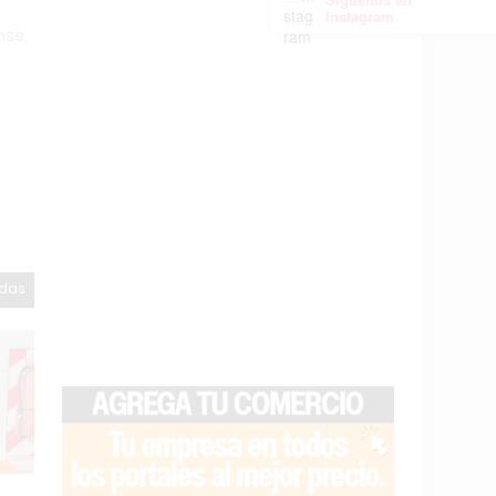
Instagram
nse,
odas