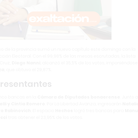
tico de la provincia sumó un nuevo capítulo este domingo con la
ión Electoral. Con el 99,98% de las mesas escrutadas, la lista
 Cruz,
Diego Nanni
, alcanzó el 35,5% de los votos, imponiéndos
za
, que obtuvo el 29,87%.
resentantes
cinco bancas en la
Cámara de Diputados bonaerense
. Junto 
elli y Cintia Romero
. Por La Libertad Avanza, ingresarán
Natali
dro Rabinovich
. El espacio
Hechos
logró tres bancas para
Manu
cci
tras obtener el 23,95% de los votos.