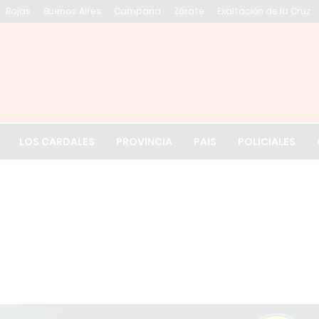
Rojas
Buenos Aires
Campana
Zárate
Exaltación de la Cruz
El tiempo en Exalt
LOS CARDALES
PROVINCIA
PAIS
POLICIALES