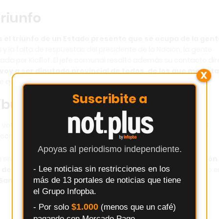
triunfo
s el triunfo de un Estado presente que se ocupa de la gen
i y la falta de respuestas del presidente de la Nación, la gente
ada por Kicillof. El jefe comunal resaltó además su contacto di
voy a ser diputado provincial de todos, de los que me vot
X
e que nuestras diferencias”.
Suscribite a
bución territorial
56 votos (43,47%), mientras que La Libertad Avanza sumó 6.251
con 1.460 votos (8,18%) y
Hechos
con 1.144 votos (6,41%).
Apoyas al periodismo independiente.
rvó en municipios como
Arrecifes, Baradero, Colón, Exaltación
- Lee noticias sin restricciones en los
 de Giles, San Pedro y Zárate
. La Libertad Avanza se impuso e
más de 13 portales de noticias que tiene
 San Antonio de Areco
, mientras que Hechos triunfó en
San
el Grupo Infopba.
$1.000
- Por solo
(menos que un café)
pagando con Mercado Pago.