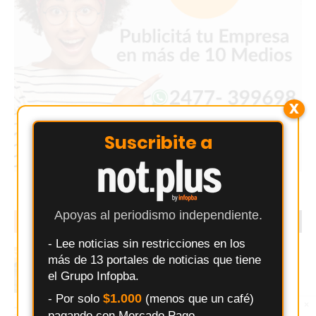
X
Suscribite a
Apoyas al periodismo independiente.
EN TENDENCIA
LO MÁS LEIDO
- Lee noticias sin restricciones en los
Buscan a un Peugeot bordó que chocó y se
más de 13 portales de noticias que tiene
fugó en pleno centro de Los Cardales
el Grupo Infopba.
$1.000
- Por solo
(menos que un café)
×
Entérate primero
INTA desarrolló un bebedero térmico que
pagando con Mercado Pago.
Síguenos en