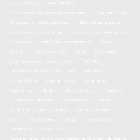
Resultado básquet Capilla del Señor
Resultados de las Elecciones Bonaerenses
Retenciones cero
Riesgo sanitario oficinas públicas
Roberto Lizarraga teatro
Robo a Vehículo en Pergamino
Robo en Centro de Pergamino
Rojas Virtual
Rompieron Local Pergamino
Rugby
Ruta 33
Ruta Provincial 32
Rutas
San Nicolás
Seguridad vial Exaltación de la Cruz
Sin TACC
Siniestro vehicular Capilla del Señor
Sociedad
Sociedad Rural
Soledad Peralta
Solidaridad
Star Nutrition
Starlink
Starlink en Bolivia
Suicidios
Suplementos Deportivos
TC Bonaerense
Tango
Tarifas trenes Buenos Aires 2025
Tarjetas de Crédito
Tenis
Tenis de Mesa
Thiago
Tienda Online
Tiendanube
Torneo 5 Ligas
Torneo local San Antonio de ArecoResultados fútbol Exaltación de