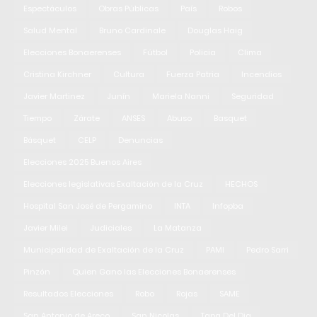
Espectáculos
Obras Públicas
País
Robos
Salud Mental
Bruno Cardinale
Douglas Haig
Elecciones Bonaerenses
Fútbol
Policia
Clima
Cristina Kirchner
Cultura
Fuerza Patria
Incendios
Javier Martinez
Junín
Mariela Nanni
Seguridad
Tiempo
Zárate
ANSES
Abuso
Basquet
Básquet
CELP
Denuncias
Elecciones 2025 Buenos Aires
Elecciones legislativas Exaltación de la Cruz
HECHOS
Hospital San José de Pergamino
INTA
Infopba
Javier Milei
Judiciales
La Matanza
Municipalidad de Exaltación de la Cruz
PAMI
Pedro Sarri
Pinzón
Quien Gano las Elecciones Bonaerenses
Resultados Elecciones
Robo
Rojas
SAME
San Antonio de Areco
San Nicolas
Tapa Del Dia