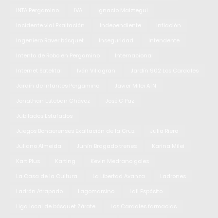
INTA Pergamino
IVA
Ignacio Maiztegui
Incidente vial Exaltación
Independiente
Inflación
Ingeniero Raver básquet
Inseguridad
Intendente
Intento de Robo en Pergamino
Internacional
Internet Satelital
Iván Villagran
Jardín 902 Los Cardales
Jardín de Infantes Pergamino
Javier Milei ATN
Jonathan Esteban Chávez
José C Paz
Jubilados Estafados
Juegos Bonaerenses Exaltación de la Cruz
Julia Riera
Juliano Almeida
Junín Bragado trenes
Karina Milei
Kart Plus
Karting
Kevin Medrano goles
La Casa de la Cultura
La Libertad Avanza
Ladrones
Ladrón Atrapado
Lagomarsino
Lali Espósito
Liga local de básquet Zárate
Los Cardales farmacias