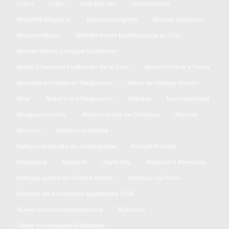
Lujan
Luján
Lule Menem
Manzanares
Marafioti Belgrano
Marcelino Ugarte
Marcos Gorbaran
Mariano Mauri
Mariela Nanni Exaltación de la Cruz
Mariela Nanni concejal Exaltación
Marta Chamorro Exaltación de la Cruz
Mazzini Honor y Patria
Menores Armados en Pergamino
Mesa de diálogo Nación
Milei
Motel Indra Pergamino
Moteles
Municipalidad
Murguero triunfo
Máximo Salas de Chivilcoy
Música
Músicos
Nafta más barata
Nafta más barata en madrugada
Nahuel Romero
Natalidad
Noale SA
Norte Hoy
Noticias El Remanso
Noticias Jularó de Parada Robles
Noticias Los Pinos
Noticias de accidentes septiembre 2025
Nuevo número discapacidad
Nutrición
Obras municipales Exaltación