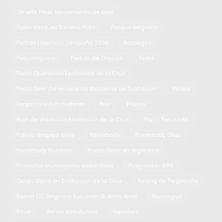
Ornella Pérez lanzamiento de bala
Pablo Vázquez Turismo Pista
Parque Belgrano
Partido Libertario campaña 2025
Passaglia
Pato Izaguirre
Pedido de Oración
Pedix
Pedro Querencio Exaltación de la Cruz
Pedro Sarri defiende a los Bomberos de Exaltación
Peleas
Pergamino Automotores
Pilar
Pilates
Plan de Viviendas Exaltación de la Cruz
Plaza Peruzzotti
Policía despeja calle
Powerbody
Powerbody Club
Powerbody Nutrition
Precio Dolar en Argentina
Proyectos municipales sostenibles
Pueyrredon 689
Quien Gano en Exaltación de la Cruz
Racing de Pergamino
Ramal CC Belgrano Tucumán Buenos Aires
Rancagua
Raver
Renzo Bartoluccio
Reportero