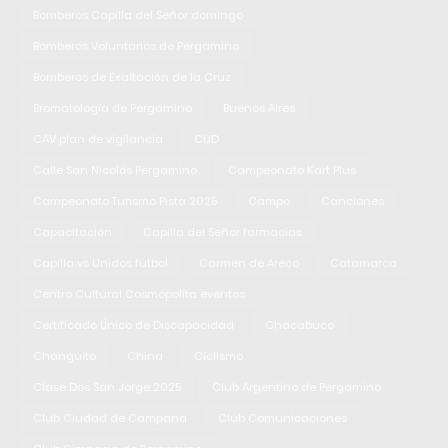
Bomberos Capilla del Señor domingo
Bomberos Voluntarios de Pergamino
Bomberos de Exaltación de la Cruz
Bromatología de Pergamino
Buenos Aires
CAV plan de vigilancia
CUD
Calle San Nicolás Pergamino
Campeonato Kart Plus
Campeonato Turismo Pista 2025
Campo
Canciones
Capacitación
Capilla del Señor farmacias
Capilla vs Unidos fútbol
Carmen de Areco
Catamarca
Centro Cultural Cosmopolita eventos
Certificado Único de Discapacidad
Chacabuco
Changuito
China
Ciclismo
Clase Dos San Jorge 2025
Club Argentino de Pergamino
Club Ciudad de Campana
Club Comunicaciones