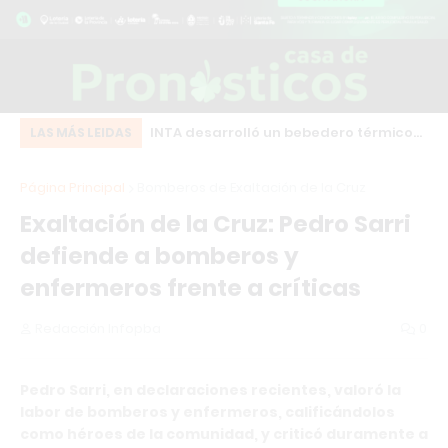
eot bordó que chocó
INTA desarrolló un bebedero térmico
Ex
LAS MÁS LEIDAS
o centro de Los
que evita el congelamiento del agua
RA
Página Principal
Bomberos de Exaltación de la Cruz
en zonas frías
fr
Exaltación de la Cruz: Pedro Sarri
defiende a bomberos y
enfermeros frente a críticas
Redacción Infopba
0
Pedro Sarri, en declaraciones recientes, valoró la
labor de bomberos y enfermeros, calificándolos
como héroes de la comunidad, y criticó duramente a