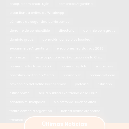
choque camiones Luján
comercios Argentina
crear tienda online de WhatsApp
cámaras de seguridad barrio Lemee
derrame de combustible
directorio
dominio com gratis
dominio gratis
donación consorcios locales
e-commerce Argentina
elecciones legislativas 2025
empresas
festejos patronales Exaltación de la Cruz
homenaje 11-S Nueva York
homenaje piloto
industrias
operativo Exaltación Cerca
pbamarket
pbamarket.com
prevención del delito barrio Lemee
proteina
rutinapp
rutinapp.me
salud pública Exaltación de la Cruz
servicios municipales
siniestro vial Buenos Aires
teatro comedia Argentina
tienda online Argentina
trámites provinciales
Últimas Noticias
vecinos destacados Exaltación de la Cruz