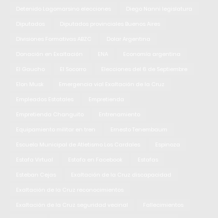
Detenido Lagomarsino elecciones
Diego Nanni legislatura
Diputados
Diputados provinciales Buenos Aires
Divisiones Formativas ABZC
Dolar Argentina
Donación en Exaltación
ENA
Economía argentina
El Gaucho
El Socorro
Elecciones del 6 de Septiembre
Elon Musk
Emergencia vial Exaltación de la Cruz
Empleados Estatales
Empretienda
Empretienda Changuito
Entrenamiento
Equipamiento militar en tren
Ernesto Tenembaum
Escuela Municipal de Atletismo Los Cardales
Espinoza
Estafa Virtual
Estafa en Facebook
Estafas
Esteban Cejas
Exaltación de la Cruz discapacidad
Exaltación de la Cruz reconocimientos
Exaltación de la Cruz seguridad vecinal
Fallecimientos