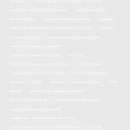
Famosos
Farmacias de turno Exaltación de la Cruz
Federación Bomberos Buenos Aires
Federico Achavál
Fernanda Díaz
Fernando Mendoza de PAMI
Festejos
Festival de Teatro de Humor Exaltación de la Cruz
Fitness
Francisco Reverter
Frecuencias reducidas trenes
Fuerza Patria Segunda Sección
Fuerza Patria elecciones 2025
Fórmula 1
Gabriel Galván de General Rodríguez
General Rojo
Gobernadores Provincias Unidas
Gran Premio Baradero
Granja San Camilo
Granja San Camilo Pergamino
HIGA
Hockey
Honor y Patria Belgrano básquet
Honor y Patria básquet
Horarios Nafta Más Barata
Hospital Modular bloqueo calle
Hospital San José Exaltación de la Cruz
Hospital Veterinario Público de Pergamino
Huracán