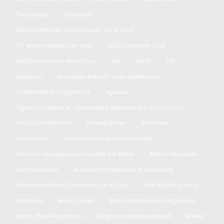
Tecnología
Transporte
Últimas Noticias de Exaltación de la Cruz
137 años hospital San José
ABZC Clausura 2025
ANSES Exaltación de la Cruz
APB
ARCA
ATE
Abigeato
Accidente Ruta 39 14 de septiembre
Accidentes en Pergamino
Agresión
Agresión política en PilarHombre detenido por discutir voto
Ana Clara Petrosini
Andrea Baron
Animales
Aniversario
Aniversario jardín Los Cardales
Atención discapacidad Capilla del Señor
Atlético Baradero
Automovilismo
Autódromo Parque de la Velocidad
Avistamiento tren Exaltación de la Cruz
Axel Kicillof victoria
Baradero
Barrio Lemee
Barrio Mastrángelo Pergamino
Barrio Otero Pergamino
Belgrano victoria básquet
Bolivia