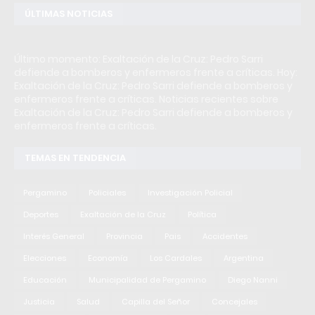
ÚLTIMAS NOTICIAS
Último momento: Exaltación de la Cruz: Pedro Sarri
defiende a bomberos y enfermeros frente a críticas. Hoy:
Exaltación de la Cruz: Pedro Sarri defiende a bomberos y
enfermeros frente a críticas. Noticias recientes sobre
Exaltación de la Cruz: Pedro Sarri defiende a bomberos y
enfermeros frente a críticas.
TEMAS EN TENDENCIA
Pergamino
Policiales
Investigación Policial
Deportes
Exaltación de la Cruz
Política
Interés General
Provincia
Pais
Accidentes
Elecciones
Economía
Los Cardales
Argentina
Educación
Municipalidad de Pergamino
Diego Nanni
Justicia
Salud
Capilla del Señor
Concejales