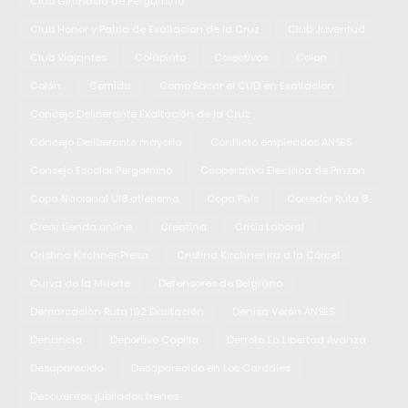
Club Gimnasia de Pergamino
Club Honor y Patria de Exaltacion de la Cruz
Club Juventud
Club Viajantes
Colapinto
Colectivos
Colon
Colón
Comida
Como Sacar el CUD en Exaltacion
Concejo Deliberante Exaltación de la Cruz
Concejo Deliberante mayoría
Conflicto empleados ANSES
Consejo Escolar Pergamino
Cooperativa Electrica de Pinzon
Copa Nacional U18 atletismo
Copa País
Corredor Ruta 8
Crear tienda online
Creatina
Crisis Laboral
Cristina Kirchner Presa
Cristina Kirchner ira a la Cárcel
Curva de la Muerte
Defensores de Belgrano
Demarcación Ruta 192 Exaltación
Denisa Verón ANSES
Denuncia
Deportivo Capilla
Derrota La Libertad Avanza
Desaparecido
Desaparecido en Los Cardales
Descuentos jubilados trenes