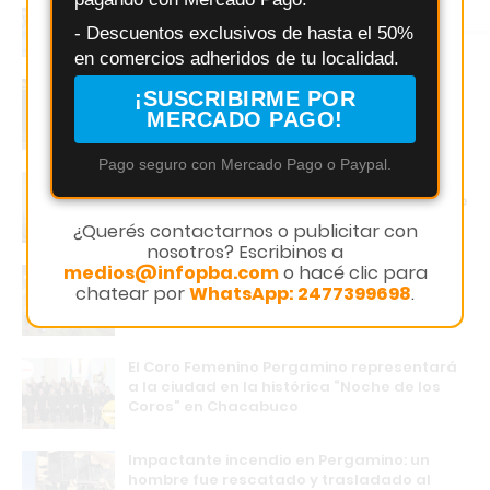
evita el congelamiento del agua en zonas
Instagram
- Descuentos exclusivos de hasta el 50%
frías
en comercios adheridos de tu localidad.
Exaltación de la Cruz: una camioneta RAM
¡SUSCRIBIRME POR
quedó detenida en plena calle frente al
MERCADO PAGO!
Hospital Modular
Pago seguro con Mercado Pago o Paypal.
Fuerte ruptura en Pergamino: el intendente
Martínez desafía a Milei y se suma al frente
HECHOS
¿Querés contactarnos o publicitar con
nosotros? Escribinos a
medios@infopba.com
o hacé clic para
Pergamino: Racing arranca la fase
chatear por
WhatsApp: 2477399698
.
decisiva del Torneo 5 Ligas con un desafío
clave
El Coro Femenino Pergamino representará
a la ciudad en la histórica “Noche de los
Coros” en Chacabuco
Impactante incendio en Pergamino: un
hombre fue rescatado y trasladado al