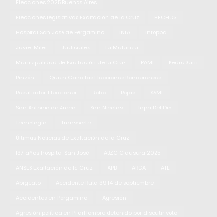
Elecciones 2025 Buenos Aires
Elecciones legislativas Exaltación de la Cruz
HECHOS
Hospital San José de Pergamino
INTA
Infopba
Javier Milei
Judiciales
La Matanza
Municipalidad de Exaltación de la Cruz
PAMI
Pedro Sarri
Pinzón
Quien Gano las Elecciones Bonaerenses
Resultados Elecciones
Robo
Rojas
SAME
San Antonio de Areco
San Nicolas
Tapa Del Dia
Tecnología
Transporte
Últimas Noticias de Exaltación de la Cruz
137 años hospital San José
ABZC Clausura 2025
ANSES Exaltación de la Cruz
APB
ARCA
ATE
Abigeato
Accidente Ruta 39 14 de septiembre
Accidentes en Pergamino
Agresión
Agresión política en PilarHombre detenido por discutir voto