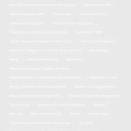
Plan de Viviendas Exaltación de la Cruz
Plaza Peruzzotti
Policía despeja calle
Powerbody
Powerbody Club
Powerbody Nutrition
Precio Dolar en Argentina
Proyectos municipales sostenibles
Pueyrredon 689
Quien Gano en Exaltación de la Cruz
Racing de Pergamino
Ramal CC Belgrano Tucumán Buenos Aires
Rancagua
Raver
Renzo Bartoluccio
Reportero
Resultado básquet Capilla del Señor
Resultados de las Elecciones Bonaerenses
Retenciones cero
Riesgo sanitario oficinas públicas
Roberto Lizarraga teatro
Robo a Vehículo en Pergamino
Robo en Centro de Pergamino
Rojas Virtual
Rompieron Local Pergamino
Rugby
Ruta 33
Ruta Provincial 32
Rutas
San Nicolás
Seguridad vial Exaltación de la Cruz
Sin TACC