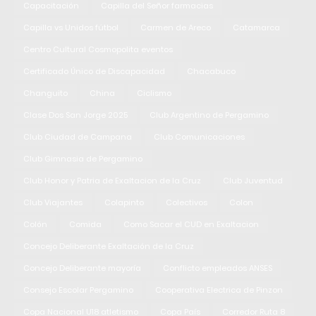
Capacitación
Capilla del Señor farmacias
Capilla vs Unidos fútbol
Carmen de Areco
Catamarca
Centro Cultural Cosmopolita eventos
Certificado Único de Discapacidad
Chacabuco
Changuito
China
Ciclismo
Clase Dos San Jorge 2025
Club Argentino de Pergamino
Club Ciudad de Campana
Club Comunicaciones
Club Gimnasia de Pergamino
Club Honor y Patria de Exaltacion de la Cruz
Club Juventud
Club Viajantes
Colapinto
Colectivos
Colon
Colón
Comida
Como Sacar el CUD en Exaltacion
Concejo Deliberante Exaltación de la Cruz
Concejo Deliberante mayoría
Conflicto empleados ANSES
Consejo Escolar Pergamino
Cooperativa Electrica de Pinzon
Copa Nacional U18 atletismo
Copa País
Corredor Ruta 8