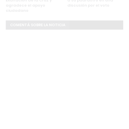
Exaltación de la Cruz y
a su padrastro en una
agradece el apoyo
discusión por el voto
ciudadano
COMENTÁ SOBRE LA NOTICIA