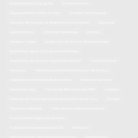
Empretienda Changuito
Entrenamiento
Equipamiento militar en tren
Ernesto Tenembaum
Escuela Municipal de Atletismo Los Cardales
Espinoza
Estafa Virtual
Estafa en Facebook
Estafas
Esteban Cejas
Exaltación de la Cruz discapacidad
Exaltación de la Cruz reconocimientos
Exaltación de la Cruz seguridad vecinal
Fallecimientos
Famosos
Farmacias de turno Exaltación de la Cruz
Federación Bomberos Buenos Aires
Federico Achavál
Fernanda Díaz
Fernando Mendoza de PAMI
Festejos
Festival de Teatro de Humor Exaltación de la Cruz
Fitness
Francisco Reverter
Frecuencias reducidas trenes
Fuerza Patria Segunda Sección
Fuerza Patria elecciones 2025
Fórmula 1
Gabriel Galván de General Rodríguez
General Rojo