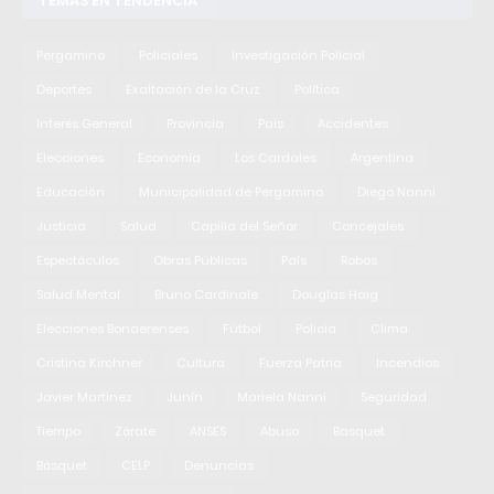
TEMAS EN TENDENCIA
Pergamino
Policiales
Investigación Policial
Deportes
Exaltación de la Cruz
Política
Interés General
Provincia
Pais
Accidentes
Elecciones
Economía
Los Cardales
Argentina
Educación
Municipalidad de Pergamino
Diego Nanni
Justicia
Salud
Capilla del Señor
Concejales
Espectáculos
Obras Públicas
País
Robos
Salud Mental
Bruno Cardinale
Douglas Haig
Elecciones Bonaerenses
Fútbol
Policia
Clima
Cristina Kirchner
Cultura
Fuerza Patria
Incendios
Javier Martinez
Junín
Mariela Nanni
Seguridad
Tiempo
Zárate
ANSES
Abuso
Basquet
Básquet
CELP
Denuncias