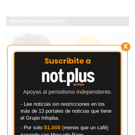
PUBLICITÁ CON NOSOTROS
X
Suscribite a
Apoyas al periodismo independiente.
- Lee noticias sin restricciones en los
más de 13 portales de noticias que tiene
el Grupo Infopba.
$1.000
- Por solo
(menos que un café)
×
Entérate primero
pagando con Mercado Pago.
Síguenos en