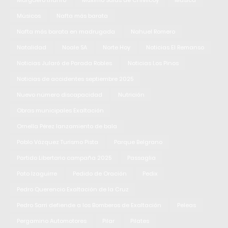
Músicos
Nafta más barata
Nafta más barata en madrugada
Nahuel Romero
Natalidad
Noale SA
Norte Hoy
Noticias El Remanso
Noticias Jularó de Parada Robles
Noticias Los Pinos
Noticias de accidentes septiembre 2025
Nuevo número discapacidad
Nutrición
Obras municipales Exaltación
Ornella Pérez lanzamiento de bala
Pablo Vázquez Turismo Pista
Parque Belgrano
Partido Libertario campaña 2025
Passaglia
Pato Izaguirre
Pedido de Oración
Pedix
Pedro Querencio Exaltación de la Cruz
Pedro Sarri defiende a los Bomberos de Exaltación
Peleas
Pergamino Automotores
Pilar
Pilates