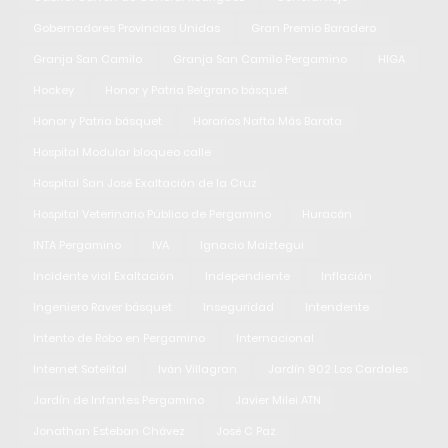
Gobernadores Provincias Unidas
Gran Premio Baradero
Granja San Camilo
Granja San Camilo Pergamino
HIGA
Hockey
Honor y Patria Belgrano básquet
Honor y Patria básquet
Horarios Nafta Más Barata
Hospital Modular bloqueo calle
Hospital San José Exaltación de la Cruz
Hospital Veterinario Público de Pergamino
Huracán
INTA Pergamino
IVA
Ignacio Maiztegui
Incidente vial Exaltación
Independiente
Inflación
Ingeniero Raver básquet
Inseguridad
Intendente
Intento de Robo en Pergamino
Internacional
Internet Satelital
Iván Villagran
Jardín 902 Los Cardales
Jardín de Infantes Pergamino
Javier Milei ATN
Jonathan Esteban Chávez
José C Paz