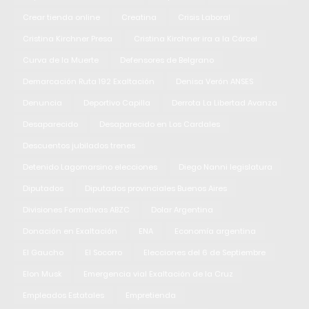
Crear tienda online
Creatina
Crisis Laboral
Cristina Kirchner Presa
Cristina Kirchner ira a la Cárcel
Curva de la Muerte
Defensores de Belgrano
Demarcación Ruta 192 Exaltación
Denisa Verón ANSES
Denuncia
Deportivo Capilla
Derrota La Libertad Avanza
Desaparecido
Desaparecido en Los Cardales
Descuentos jubilados trenes
Detenido Lagomarsino elecciones
Diego Nanni legislatura
Diputados
Diputados provinciales Buenos Aires
Divisiones Formativas ABZC
Dolar Argentina
Donación en Exaltación
ENA
Economía argentina
El Gaucho
El Socorro
Elecciones del 6 de Septiembre
Elon Musk
Emergencia vial Exaltación de la Cruz
Empleados Estatales
Empretienda