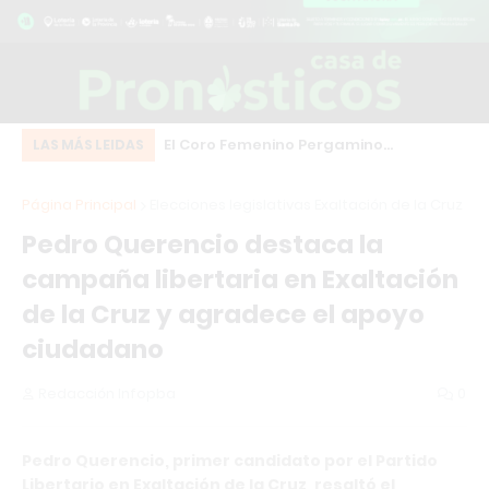
Cruz: una camioneta
El Coro Femenino Pergamino
Go
LAS MÁS LEIDAS
da en plena calle
representará a la ciudad en la
so
Página Principal
Elecciones legislativas Exaltación de la Cruz
l Modular
histórica “Noche de los Coros” en
co
Pedro Querencio destaca la
Chacabuco
campaña libertaria en Exaltación
de la Cruz y agradece el apoyo
ciudadano
Redacción Infopba
0
Pedro Querencio, primer candidato por el Partido
Libertario en Exaltación de la Cruz, resaltó el