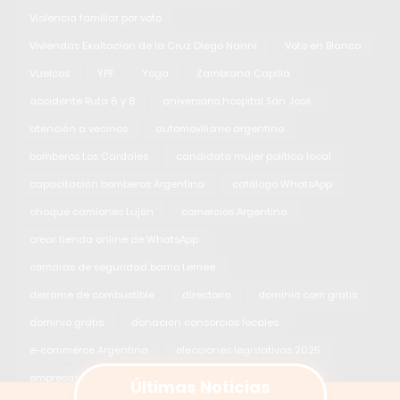
Violencia familiar por voto
Viviendas Exaltacion de la Cruz Diego Nanni
Voto en Blanco
Vuelcos
YPF
Yoga
Zambrana Capilla
accidente Ruta 6 y 8
aniversario hospital San José
atención a vecinos
automovilismo argentino
bomberos Los Cardales
candidata mujer política local
capacitación bomberos Argentina
catálogo WhatsApp
choque camiones Luján
comercios Argentina
crear tienda online de WhatsApp
cámaras de seguridad barrio Lemee
derrame de combustible
directorio
dominio com gratis
dominio gratis
donación consorcios locales
e-commerce Argentina
elecciones legislativas 2025
Últimas Noticias
empresas
festejos patronales Exaltación de la Cruz