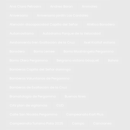
Ana Clara Petrosini
Andrea Baron
Animales
Aniversario
Aniversario jardín Los Cardales
Atención discapacidad Capilla del Señor
Atlético Baradero
Automovilismo
Autódromo Parque de la Velocidad
Avistamiento tren Exaltación de la Cruz
Axel Kicillof victoria
Baradero
Barrio Lemee
Barrio Mastrángelo Pergamino
Barrio Otero Pergamino
Belgrano victoria básquet
Bolivia
Bomberos Capilla del Señor domingo
Bomberos Voluntarios de Pergamino
Bomberos de Exaltación de la Cruz
Bromatología de Pergamino
Buenos Aires
CAV plan de vigilancia
CUD
Calle San Nicolás Pergamino
Campeonato Kart Plus
Campeonato Turismo Pista 2025
Campo
Canciones