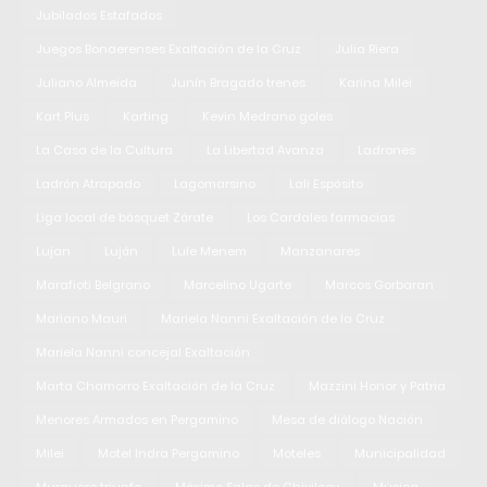
Jubilados Estafados
Juegos Bonaerenses Exaltación de la Cruz
Julia Riera
Juliano Almeida
Junín Bragado trenes
Karina Milei
Kart Plus
Karting
Kevin Medrano goles
La Casa de la Cultura
La Libertad Avanza
Ladrones
Ladrón Atrapado
Lagomarsino
Lali Espósito
Liga local de básquet Zárate
Los Cardales farmacias
Lujan
Luján
Lule Menem
Manzanares
Marafioti Belgrano
Marcelino Ugarte
Marcos Gorbaran
Mariano Mauri
Mariela Nanni Exaltación de la Cruz
Mariela Nanni concejal Exaltación
Marta Chamorro Exaltación de la Cruz
Mazzini Honor y Patria
Menores Armados en Pergamino
Mesa de diálogo Nación
Milei
Motel Indra Pergamino
Moteles
Municipalidad
Murguero triunfo
Máximo Salas de Chivilcoy
Música